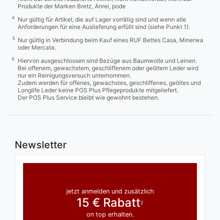
Produkte der Marken Bretz, Anrei, pode
4
Nur gültig für Artikel, die auf Lager vorrätig sind und wenn alle
Anforderungen für eine Auslieferung erfüllt sind (siehe Punkt 1).
5
Nur gültig in Verbindung beim Kauf eines RUF Bettes Casa, Minerwa
oder Mercata.
6
Hiervon ausgeschlossen sind Bezüge aus Baumwolle und Leinen.
Bei offenem, gewachstem, geschliffenem oder geöltem Leder wird
nur ein Reinigungsversuch unternommen.
Zudem werden für offenes, gewachstes, geschliffenes, geöltes und
Longlife Leder keine POS Plus Pflegeprodukte mitgeliefert.
Der POS Plus Service bleibt wie gewohnt bestehen.
Newsletter
jetzt anmelden und zusätzlich
15 € Rabatt
2
on top erhalten.