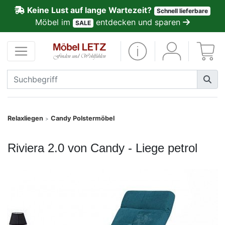
Keine Lust auf lange Wartezeit?
Schnell lieferbare
ließen
Möbel im
entdecken und sparen
SALE
Kundenmeinungen
Anmelden
PREMIUM
Schnell
Relaxliegen
Candy Polstermöbel
>
lieferbar
Riviera 2.0 von Candy - Liege petrol
SALE
Polsterplaner
Möbel-