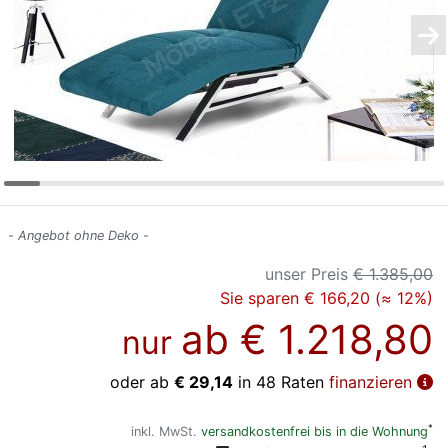
Konfigurator
0%
Finanzierung
Markenwelt
Letz-
Deals
- Angebot ohne Deko -
unser Preis
€ 1.385,00
Sie sparen € 166,20 (≈ 12%)
ab
€ 1.218,80
nur
oder ab
€ 29,14
in 48 Raten
finanzieren
*
inkl. MwSt.
versandkostenfrei bis in die Wohnung