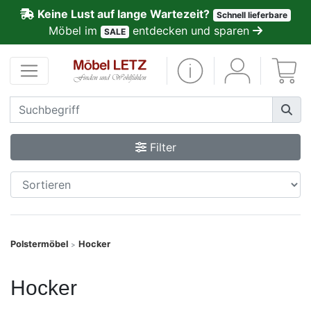
Keine Lust auf lange Wartezeit?
Schnell lieferbare
ließen
Möbel im
entdecken und sparen
SALE
Kundenmeinungen
Anmelden
PREMIUM
Filter
Schnell
lieferbar
SALE
Polstermöbel
Hocker
>
Polsterplaner
Hocker
Möbel-