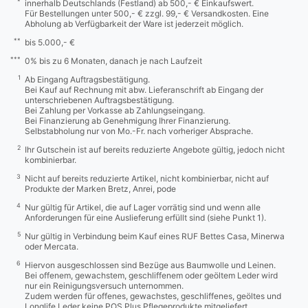
*
innerhalb Deutschlands (Festland) ab 500,- € Einkaufswert.
Für Bestellungen unter 500,- € zzgl. 99,- € Versandkosten. Eine
Abholung ab Verfügbarkeit der Ware ist jederzeit möglich.
**
bis 5.000,- €
***
0% bis zu 6 Monaten, danach je nach Laufzeit
1
Ab Eingang Auftragsbestätigung.
Bei Kauf auf Rechnung mit abw. Lieferanschrift ab Eingang der
unterschriebenen Auftragsbestätigung.
Bei Zahlung per Vorkasse ab Zahlungseingang.
Bei Finanzierung ab Genehmigung Ihrer Finanzierung.
Selbstabholung nur von Mo.-Fr. nach vorheriger Absprache.
2
Ihr Gutschein ist auf bereits reduzierte Angebote gültig, jedoch nicht
kombinierbar.
3
Nicht auf bereits reduzierte Artikel, nicht kombinierbar, nicht auf
Produkte der Marken Bretz, Anrei, pode
4
Nur gültig für Artikel, die auf Lager vorrätig sind und wenn alle
Anforderungen für eine Auslieferung erfüllt sind (siehe Punkt 1).
5
Nur gültig in Verbindung beim Kauf eines RUF Bettes Casa, Minerwa
oder Mercata.
6
Hiervon ausgeschlossen sind Bezüge aus Baumwolle und Leinen.
Bei offenem, gewachstem, geschliffenem oder geöltem Leder wird
nur ein Reinigungsversuch unternommen.
Zudem werden für offenes, gewachstes, geschliffenes, geöltes und
Longlife Leder keine POS Plus Pflegeprodukte mitgeliefert.