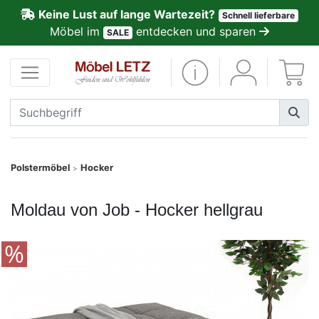
Keine Lust auf lange Wartezeit?
Schnell lieferbare
ließen
Möbel im
entdecken und sparen
SALE
Kundenmeinungen
Anmelden
PREMIUM
Schnell
Polstermöbel
Hocker
>
lieferbar
Moldau von Job - Hocker hellgrau
SALE
Polsterplaner
Möbel-