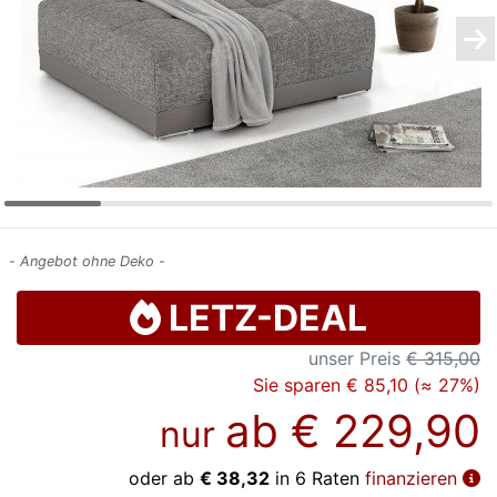
Konfigurator
0%
Finanzierung
Markenwelt
Letz-
Deals
- Angebot ohne Deko -
LETZ-DEAL
unser Preis
€ 315,00
Sie sparen € 85,10 (≈ 27%)
ab
€ 229,90
nur
oder ab
€ 38,32
in 6 Raten
finanzieren