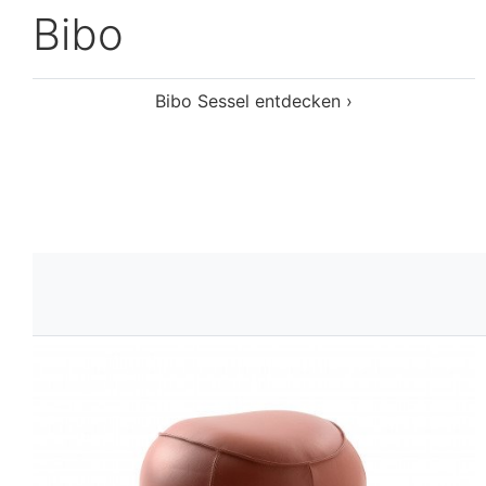
Bowan
Bowan Hocker entdecken ›