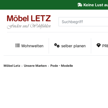
Keine Lust a
ließen
Kundenmeinungen
Anmelden
PREMIUM
Wohnwelten
selber planen
PR
Schnell
lieferbar
Möbel Letz
Unsere Marken
Pode - Modelle
>
>
SALE
Polsterplaner
Möbel-