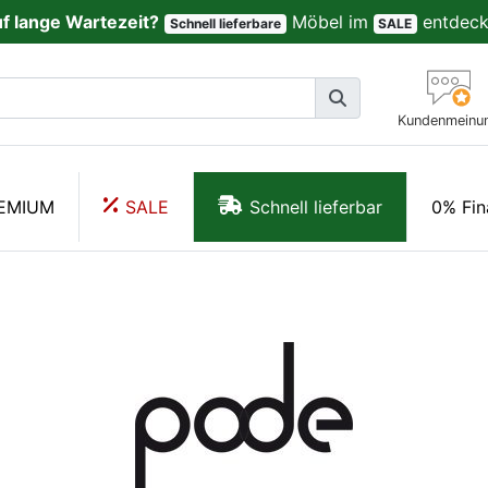
uf lange Wartezeit?
Möbel im
entdeck
Schnell lieferbare
SALE
Kundenmeinu
EMIUM
SALE
Schnell lieferbar
0% Fin
Pode - Melloo