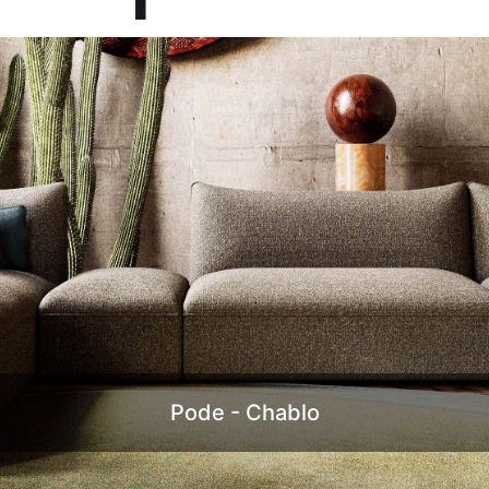
Modellübersicht Pode
Pode Kollektion mit Polstermöbeln und C
vereinen moderne Wohnästhetik mit höc
tige Materialien und innovative Designs
Polstermöbel