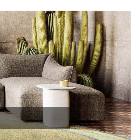
ouchtischen für inspirierende
hstem Komfort und werden durch
 zu persönlichen Statements.
Alle Artikel von Pode
Kategorien