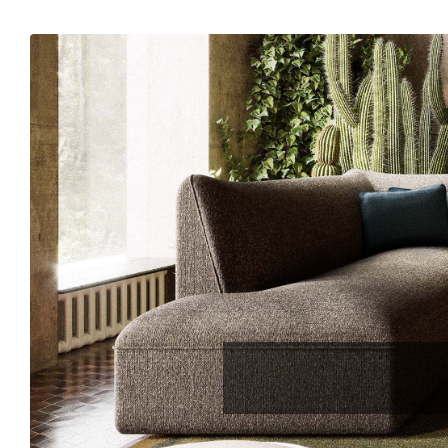
Konfigurator
0%
Finanzierung
Markenwelt
Entdecken Sie die exklusive 
Wohneinrichtungen. Die Möbel 
Letz-
Deals
vielfältige Bezüge, hochwer