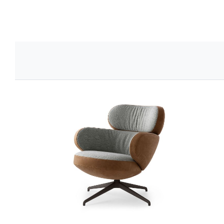
Bibo
Bibo Sessel entdecken ›