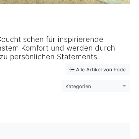
Nivti