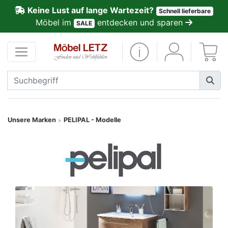
Keine Lust auf lange Wartezeit?
Schnell lieferbare
ließen
Möbel im
entdecken und sparen
SALE
Kundenmeinungen
Anmelden
PREMIUM
Schnell
Unsere Marken
PELIPAL - Modelle
>
lieferbar
SALE
Polsterplaner
Möbel-