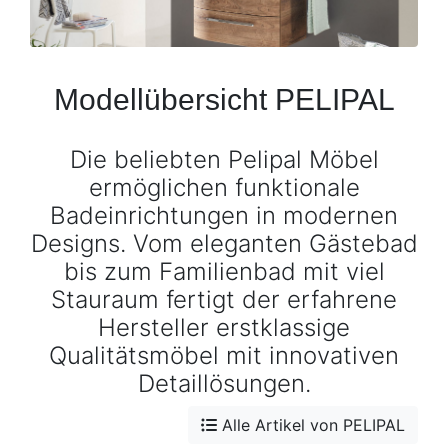
Konfigurator
0%
Finanzierung
Modellübersicht PELIPAL
Markenwelt
Die beliebten Pelipal Möbel
ermöglichen funktionale
Letz-
Badeinrichtungen in modernen
Deals
Designs. Vom eleganten Gästebad
bis zum Familienbad mit viel
Stauraum fertigt der erfahrene
Hersteller erstklassige
Qualitätsmöbel mit innovativen
Detaillösungen.
Alle Artikel von PELIPAL