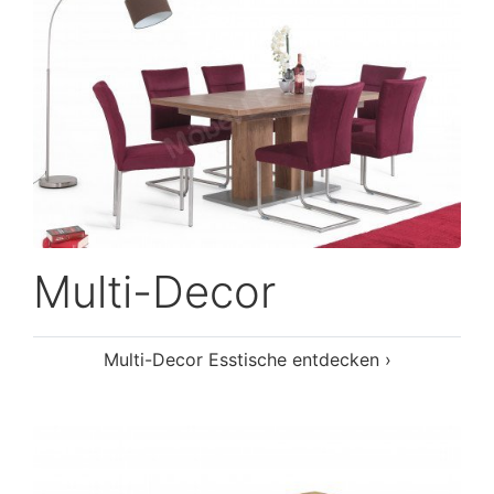
Multi-Decor
Multi-Decor Esstische entdecken ›