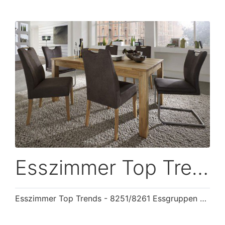
Esszimmer Top Trends - 8251/8261
Esszimmer Top Trends - 8251/8261 Essgruppen entdecken ›