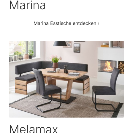
Marina
Marina Esstische entdecken ›
Melamax