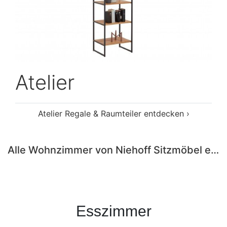
Atelier
Atelier Regale & Raumteiler entdecken ›
Alle Wohnzimmer von Niehoff Sitzmöbel entdecken ›
Esszimmer