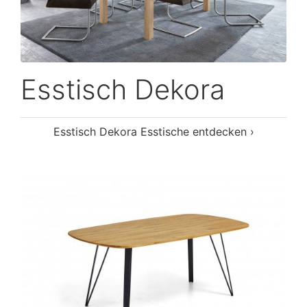
Esstisch Dekora
Esstisch Dekora Esstische entdecken ›