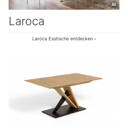
Laroca
Laroca Esstische entdecken ›