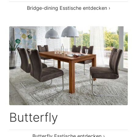
Bridge-dining Esstische entdecken ›
Butterfly
Butterfly Esstische entdecken ›