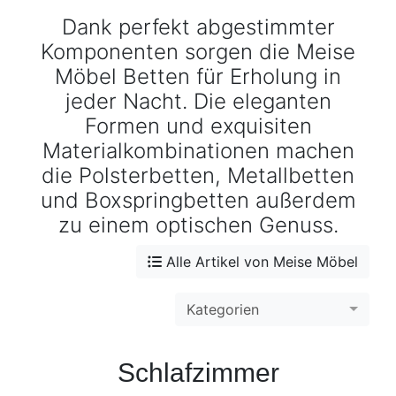
Konfigurator
Dank perfekt abgestimmter
Komponenten sorgen die Meise
0%
Möbel Betten für Erholung in
Finanzierung
jeder Nacht. Die eleganten
Formen und exquisiten
Markenwelt
Materialkombinationen machen
die Polsterbetten, Metallbetten
Letz-
Deals
und Boxspringbetten außerdem
zu einem optischen Genuss.
Alle Artikel von Meise Möbel
Kategorien
Schlafzimmer