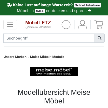
Keine Lust auf lange Wartezeit?
Schnell lieferbare
ließen
Möbel im
entdecken und sparen
SALE
Kundenmeinungen
Anmelden
PREMIUM
Schnell
Unsere Marken
Meise Möbel - Modelle
>
lieferbar
SALE
Polsterplaner
Modellübersicht Meise
Möbel
Möbel-