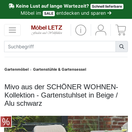
Keine Lust auf lange Wartezeit?
Schnell lieferbare
ließen
Möbel im
entdecken und sparen
SALE
Kundenmeinungen
Anmelden
PREMIUM
Schnell
Gartenmöbel
Gartenstühle & Gartensessel
>
lieferbar
Mivo aus der SCHÖNER WOHNEN-
SALE
Kollektion - Gartenstuhlset in Beige /
Alu schwarz
Polsterplaner
Möbel-