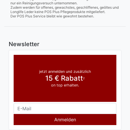
nur ein Reinigungsversuch unternommen.
Zudem werden für offenes, gewachstes, geschliffenes, geöltes und
Longlife Leder keine POS Plus Pflegeprodukte mitgeliefert.
Der POS Plus Service bleibt wie gewohnt bestehen.
Newsletter
jetzt anmelden und zusätzlich
15 € Rabatt
2
on top erhalten.
Anmelden