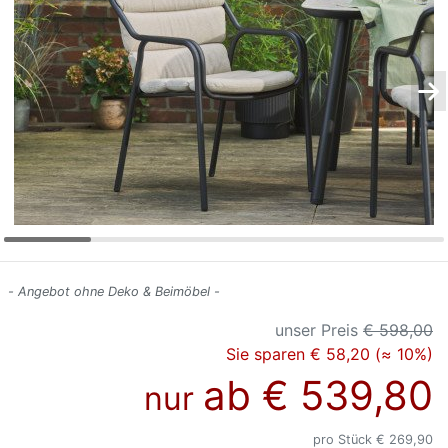
Konfigurator
0%
Finanzierung
Markenwelt
Letz-
Deals
- Angebot ohne Deko & Beimöbel -
unser Preis
€ 598,00
Sie sparen € 58,20 (≈ 10%)
ab
€ 539,80
nur
pro Stück € 269,90