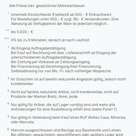
Alle Preise inkl. gesetzlicher Mehrwertsteuer.
*
innerhalb Deutschlands (Festland) ab 500,- € Einkaufswert.
Für Bestellungen unter 500,- € zzgl. 99,- € Versandkosten. Eine
Abholung ab Verfügbarkeit der Ware ist jederzeit möglich.
**
bis 5.000,- €
***
0% bis zu 6 Monaten, danach je nach Laufzeit
1
Ab Eingang Auftragsbestätigung.
Bei Kauf auf Rechnung mit abw. Lieferanschrift ab Eingang der
unterschriebenen Auftragsbestätigung.
Bei Zahlung per Vorkasse ab Zahlungseingang.
Bei Finanzierung ab Genehmigung Ihrer Finanzierung.
Selbstabholung nur von Mo.-Fr. nach vorheriger Absprache.
2
Ihr Gutschein ist auf bereits reduzierte Angebote gültig, jedoch nicht
kombinierbar.
3
Nicht auf bereits reduzierte Artikel, nicht kombinierbar, nicht auf
Produkte der Marken Bretz, Anrei, pode
4
Nur gültig für Artikel, die auf Lager vorrätig sind und wenn alle
Anforderungen für eine Auslieferung erfüllt sind (siehe Punkt 1).
5
Nur gültig in Verbindung beim Kauf eines RUF Bettes Casa, Minerwa
oder Mercata.
6
Hiervon ausgeschlossen sind Bezüge aus Baumwolle und Leinen.
Bei offenem, gewachstem, geschliffenem oder geöltem Leder wird