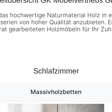
BE-0825
BE-0825 Massivholzbetten entdecken ›