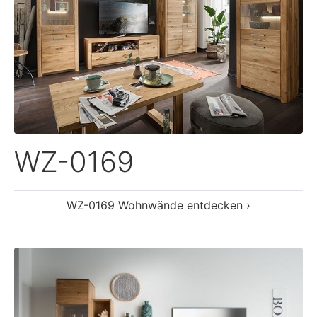
WZ-0546
WZ-0546 Wohnwände entdecken ›
Wohnwände von GK Möbelvertriebs GmbH entde