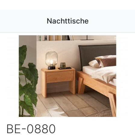
BE-0880
BE-0880 Nachttische entdecken ›
chlafzimmer von GK Möbelvertriebs GmbH entd
Wohnzimmer
Wohnwände