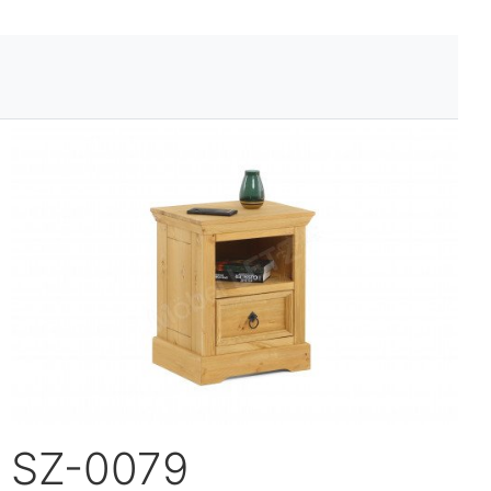
SZ-0079
SZ-0079 Nachttische entdecken ›
ecken ›