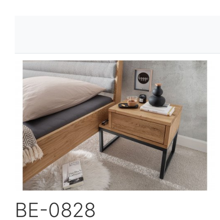
BE-0828
BE-0828 Nachttische entdecken ›
Alle S