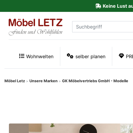
Keine Lust a
ließen
Kundenmeinungen
Anmelden
PREMIUM
Wohnwelten
selber planen
PR
Schnell
lieferbar
Möbel Letz
Unsere Marken
GK Möbelvertriebs GmbH - Modelle
>
>
SALE
Polsterplaner
Möbel-