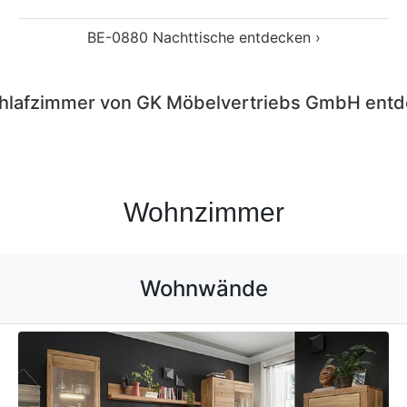
WZ-0169
WZ-0169 Wohnwände entdecken ›