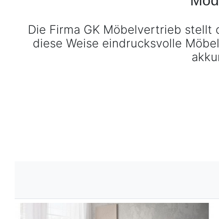
BE-0823
BE-0823 Massivholzbetten entdecken ›