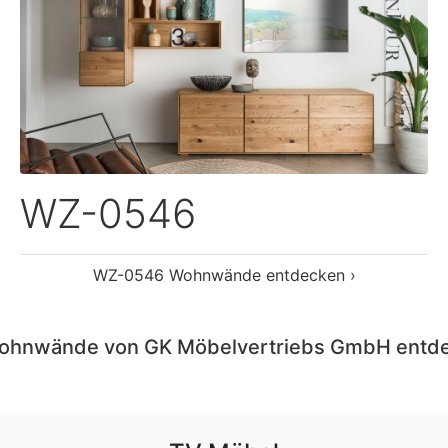
TV Möbel
WZ-0159