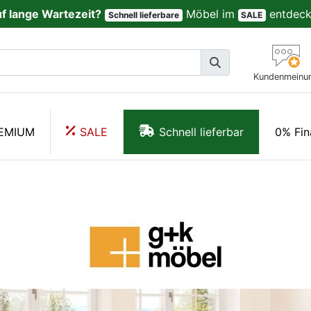
uf lange Wartezeit?
Möbel im
entdeck
Schnell lieferbare
SALE
Kundenmeinu
EMIUM
SALE
Schnell lieferbar
0% Fin
GK Möbelvertriebs GmbH - BE-0828