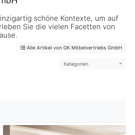
BE-0880
BE-0880 Massivholzbetten entdecken ›