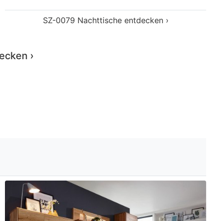
WZ-0303
WZ-0303 Wohnwände entdecken ›