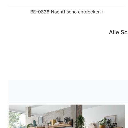
WZ-0159
WZ-0159 Wohnwände entdecken ›