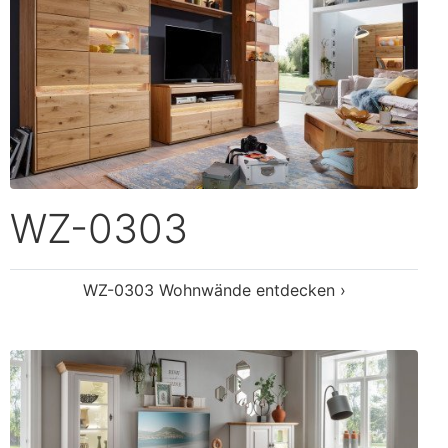
WZ-0622
WZ-0622 Wohnwände entdecken ›
cken ›