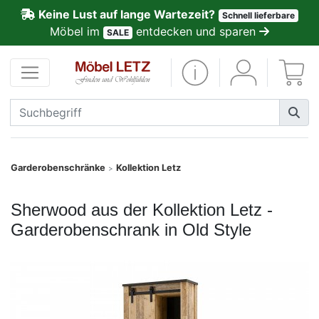
Keine Lust auf lange Wartezeit?
Schnell lieferbare
ließen
Möbel im
entdecken und sparen
SALE
Kundenmeinungen
Anmelden
PREMIUM
Schnell
Garderobenschränke
Kollektion Letz
>
lieferbar
Sherwood aus der Kollektion Letz -
SALE
Garderobenschrank in Old Style
Polsterplaner
Möbel-