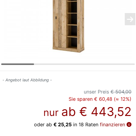
Konfigurator
0%
Finanzierung
Markenwelt
Letz-
Deals
- Angebot laut Abbildung -
unser Preis
€ 504,00
Sie sparen € 60,48 (≈ 12%)
ab
€ 443,52
nur
oder ab
€ 25,25
in 18 Raten
finanzieren