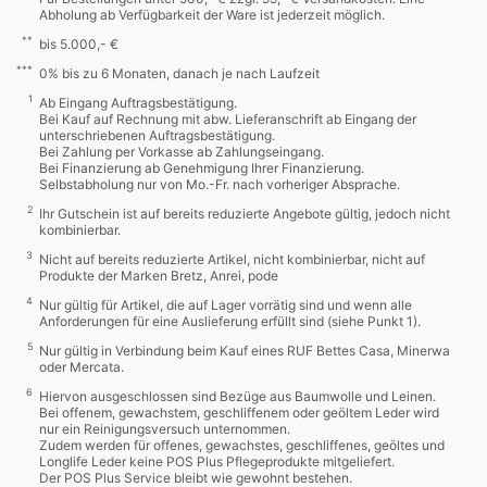
Abholung ab Verfügbarkeit der Ware ist jederzeit möglich.
**
bis 5.000,- €
***
0% bis zu 6 Monaten, danach je nach Laufzeit
1
Ab Eingang Auftragsbestätigung.
Bei Kauf auf Rechnung mit abw. Lieferanschrift ab Eingang der
unterschriebenen Auftragsbestätigung.
Bei Zahlung per Vorkasse ab Zahlungseingang.
Bei Finanzierung ab Genehmigung Ihrer Finanzierung.
Selbstabholung nur von Mo.-Fr. nach vorheriger Absprache.
2
Ihr Gutschein ist auf bereits reduzierte Angebote gültig, jedoch nicht
kombinierbar.
3
Nicht auf bereits reduzierte Artikel, nicht kombinierbar, nicht auf
Produkte der Marken Bretz, Anrei, pode
4
Nur gültig für Artikel, die auf Lager vorrätig sind und wenn alle
Anforderungen für eine Auslieferung erfüllt sind (siehe Punkt 1).
5
Nur gültig in Verbindung beim Kauf eines RUF Bettes Casa, Minerwa
oder Mercata.
6
Hiervon ausgeschlossen sind Bezüge aus Baumwolle und Leinen.
Bei offenem, gewachstem, geschliffenem oder geöltem Leder wird
nur ein Reinigungsversuch unternommen.
Zudem werden für offenes, gewachstes, geschliffenes, geöltes und
Longlife Leder keine POS Plus Pflegeprodukte mitgeliefert.
Der POS Plus Service bleibt wie gewohnt bestehen.