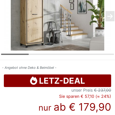
Konfigurator
0%
Finanzierung
Markenwelt
Letz-
Deals
- Angebot ohne Deko & Beimöbel -
LETZ-DEAL
unser Preis
€ 237,00
Sie sparen € 57,10 (≈ 24%)
ab
€ 179,90
nur