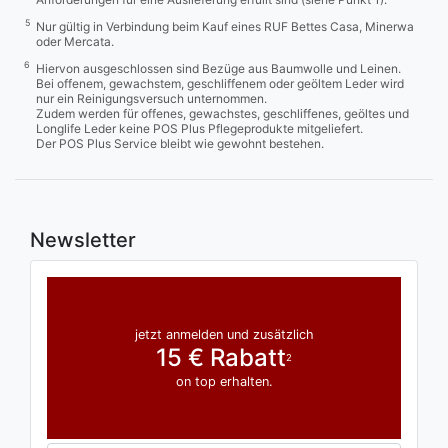
5
Nur gültig in Verbindung beim Kauf eines RUF Bettes Casa, Minerwa
oder Mercata.
6
Hiervon ausgeschlossen sind Bezüge aus Baumwolle und Leinen.
Bei offenem, gewachstem, geschliffenem oder geöltem Leder wird
nur ein Reinigungsversuch unternommen.
Zudem werden für offenes, gewachstes, geschliffenes, geöltes und
Longlife Leder keine POS Plus Pflegeprodukte mitgeliefert.
Der POS Plus Service bleibt wie gewohnt bestehen.
Newsletter
jetzt anmelden und zusätzlich
15 € Rabatt
2
on top erhalten.