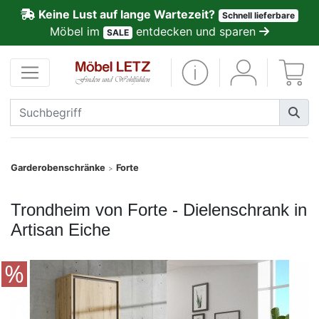
Keine Lust auf lange Wartezeit?
Schnell lieferbare
ließen
Möbel im
entdecken und sparen
SALE
Kundenmeinungen
Anmelden
PREMIUM
Schnell
Garderobenschränke
Forte
>
lieferbar
Trondheim von Forte - Dielenschrank in
SALE
Artisan Eiche
Polsterplaner
Möbel-