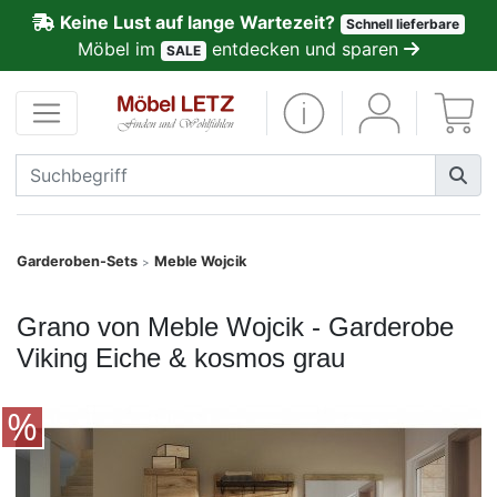
Keine Lust auf lange Wartezeit?
Schnell lieferbare
ließen
Möbel im
entdecken und sparen
SALE
Kundenmeinungen
Anmelden
PREMIUM
Schnell
Garderoben-Sets
Meble Wojcik
>
lieferbar
Grano von Meble Wojcik - Garderobe
SALE
Viking Eiche & kosmos grau
Polsterplaner
Möbel-