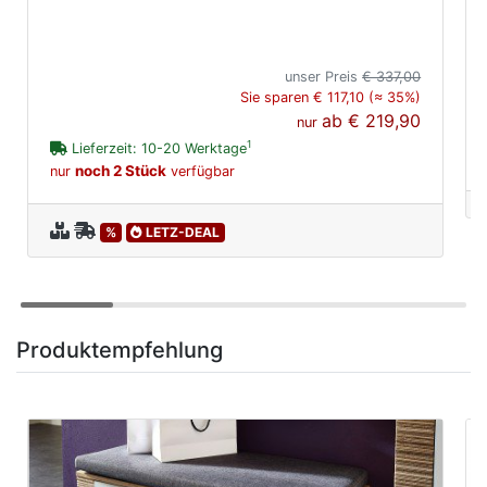
unser Preis
€ 337,00
Sie sparen € 117,10 (≈ 35%)
ab
€ 219,90
nur
1
Lieferzeit: 10-20 Werktage
noch 2 Stück
nur
verfügbar
%
LETZ-DEAL
Produktempfehlung