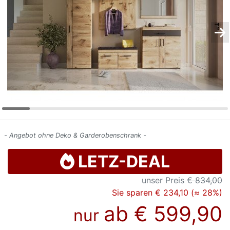
Konfigurator
0%
Finanzierung
Markenwelt
Letz-
Deals
- Angebot ohne Deko & Garderobenschrank -
LETZ-DEAL
unser Preis
€ 834,00
Sie sparen € 234,10 (≈ 28%)
ab
€ 599,90
nur