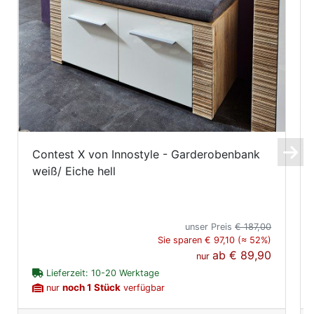
Contest X von Innostyle - Garderobenbank
weiß/ Eiche hell
unser Preis
€ 187,00
Sie sparen € 97,10 (≈ 52%)
ab
€ 89,90
nur
Lieferzeit: 10-20 Werktage
noch 1 Stück
nur
verfügbar