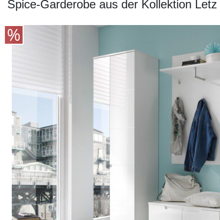
Konfigurator
Spice-Garderobe aus der Kollektion Letz
0%
Finanzierung
Markenwelt
Letz-
Deals