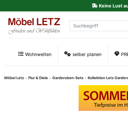
Keine Lust a
ließen
Kundenmeinungen
Anmelden
PREMIUM
Wohnwelten
selber planen
PR
Schnell
lieferbar
Möbel Letz
Flur & Diele
Garderoben-Sets
Kollektion Letz Garde
>
>
>
SALE
Polsterplaner
Möbel-