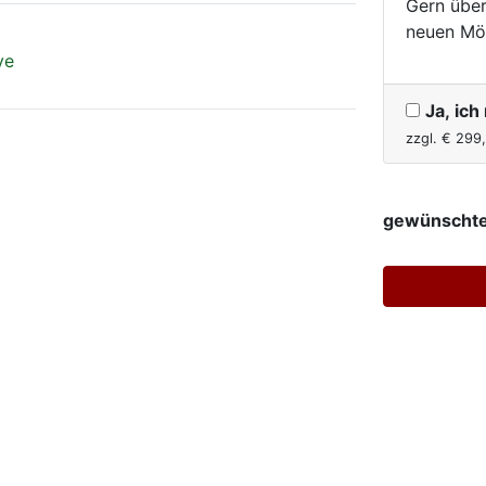
Gern über
neuen Mö
ve
Ja, ic
zzgl. €
299
gewünschte