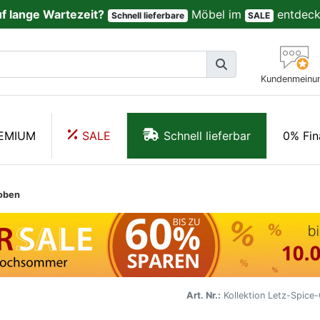
uf lange Wartezeit?
Möbel im
entdeck
Schnell lieferbare
SALE
Kundenmeinu
EMIUM
SALE
Schnell lieferbar
0% Fin
roben
Art. Nr.:
Kollektion Letz-Spic