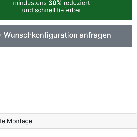
mindestens
30%
reduziert
und schnell lieferbar
Wunschkonfiguration anfragen
ale Montage