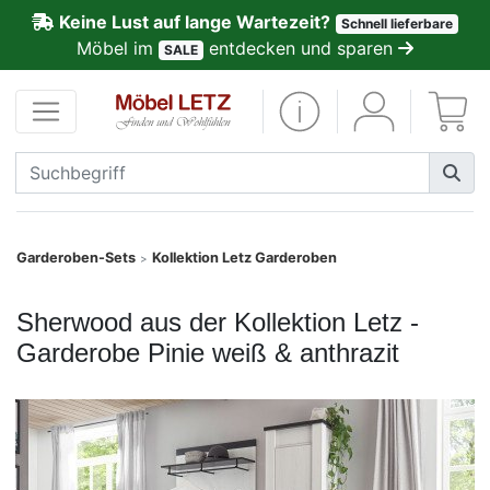
Keine Lust auf lange Wartezeit?
Schnell lieferbare
ließen
Möbel im
entdecken und sparen
SALE
Kundenmeinungen
Anmelden
PREMIUM
Schnell
Garderoben-Sets
Kollektion Letz Garderoben
>
lieferbar
Sherwood aus der Kollektion Letz -
SALE
Garderobe Pinie weiß & anthrazit
Polsterplaner
Möbel-