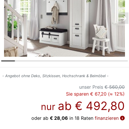
Konfigurator
0%
Finanzierung
Markenwelt
Letz-
Deals
- Angebot ohne Deko, Sitzkissen, Hochschrank & Beimöbel -
unser Preis
€ 560,00
Sie sparen € 67,20 (≈ 12%)
ab
€ 492,80
nur
oder ab
€ 28,06
in 18 Raten
finanzieren