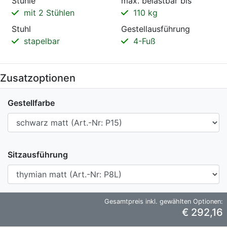
Stühle
max. belastbar bis
mit 2 Stühlen
110 kg
Stuhl
Gestellausführung
stapelbar
4-Fuß
Zusatzoptionen
Gestellfarbe
Sitzausführung
Gesamtpreis inkl. gewählten Optionen:
€ 292,16