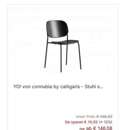
YO! von connubia by calligaris - Stuhl s...
unser Preis
€ 166,00
Sie sparen € 19,92 (≈ 12%)
ab
€ 146,08
nur