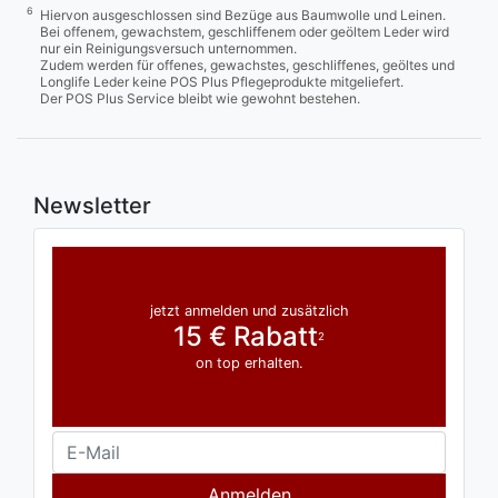
6
Hiervon ausgeschlossen sind Bezüge aus Baumwolle und Leinen.
Bei offenem, gewachstem, geschliffenem oder geöltem Leder wird
nur ein Reinigungsversuch unternommen.
Zudem werden für offenes, gewachstes, geschliffenes, geöltes und
Longlife Leder keine POS Plus Pflegeprodukte mitgeliefert.
Der POS Plus Service bleibt wie gewohnt bestehen.
Newsletter
jetzt anmelden und zusätzlich
15 € Rabatt
2
on top erhalten.
Anmelden