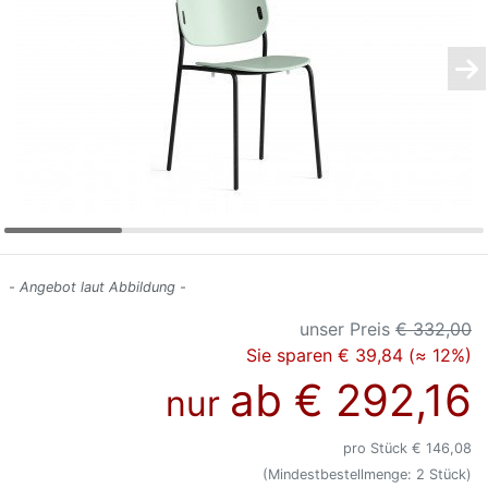
Konfigurator
0%
Finanzierung
Markenwelt
Letz-
Deals
- Angebot laut Abbildung -
unser Preis
€ 332,00
Sie sparen € 39,84 (≈ 12%)
ab
€ 292,16
nur
pro Stück € 146,08
(Mindestbestellmenge: 2 Stück)