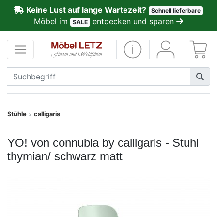
Keine Lust auf lange Wartezeit?
Schnell lieferbare
ließen
Möbel im
entdecken und sparen
SALE
Kundenmeinungen
Anmelden
PREMIUM
Schnell
Stühle
calligaris
>
lieferbar
YO! von connubia by calligaris - Stuhl
SALE
thymian/ schwarz matt
Polsterplaner
Möbel-