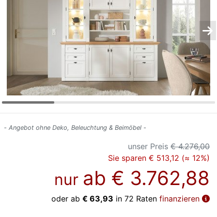
Konfigurator
0%
Finanzierung
Markenwelt
Letz-
Deals
- Angebot ohne Deko, Beleuchtung & Beimöbel -
unser Preis
€ 4.276,00
Sie sparen € 513,12 (≈ 12%)
ab
€ 3.762,88
nur
oder ab
€ 63,93
in 72 Raten
finanzieren