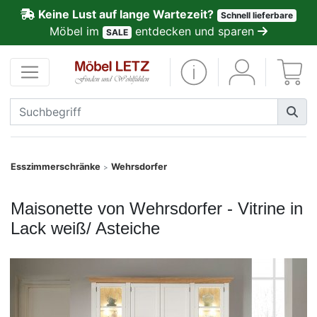
Keine Lust auf lange Wartezeit?
Schnell lieferbare
ließen
Möbel im
entdecken und sparen
SALE
Kundenmeinungen
Anmelden
PREMIUM
Schnell
Esszimmerschränke
Wehrsdorfer
>
lieferbar
Maisonette von Wehrsdorfer - Vitrine in
SALE
Lack weiß/ Asteiche
Polsterplaner
Möbel-