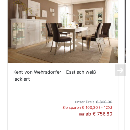
Kent von Wehrsdorfer - Esstisch weiß
lackiert
unser Preis
€ 860,00
Sie sparen € 103,20 (≈ 12%)
ab
€ 756,80
nur