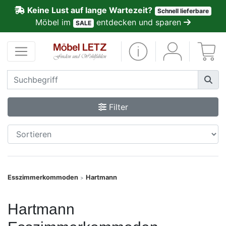
Keine Lust auf lange Wartezeit?
Schnell lieferbare
ließen
Möbel im
entdecken und sparen
SALE
Kundenmeinungen
Anmelden
PREMIUM
Filter
Schnell
lieferbar
SALE
Esszimmerkommoden
Hartmann
>
Polsterplaner
Hartmann
Möbel-