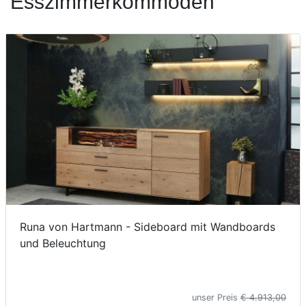
Esszimmerkommoden
Konfigurator
0%
Finanzierung
Markenwelt
Letz-
Deals
Runa von Hartmann - Sideboard mit Wandboards
und Beleuchtung
unser Preis
€ 4.913,00