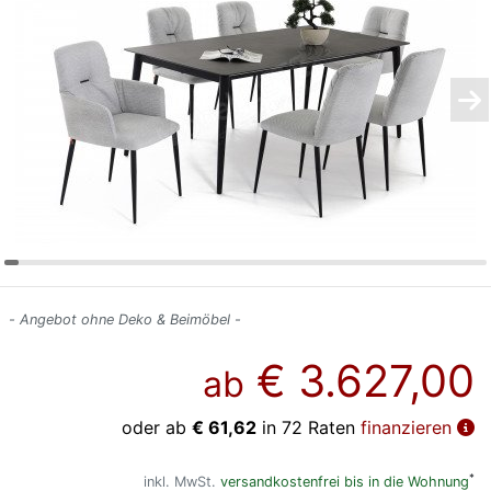
Konfigurator
0%
Finanzierung
Markenwelt
Letz-
Deals
- Angebot ohne Deko & Beimöbel -
€ 3.627,00
ab
oder ab
€ 61,62
in 72 Raten
finanzieren
*
inkl. MwSt.
versandkostenfrei bis in die Wohnung