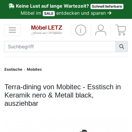
Keine Lust auf lange Wartezeit?
Schnell lieferbare
ließen
Möbel im
entdecken und sparen
SALE
Kundenmeinungen
Anmelden
PREMIUM
Schnell
Esstische
Mobitec
>
lieferbar
Terra-dining von Mobitec - Esstisch in
SALE
Keramik nero & Metall black,
ausziehbar
Polsterplaner
Möbel-