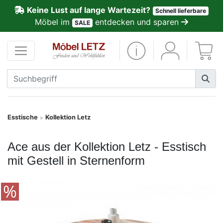
Keine Lust auf lange Wartezeit?
Schnell lieferbare
ließen
Möbel im
entdecken und sparen
SALE
Kundenmeinungen
Anmelden
PREMIUM
Schnell
Esstische
Kollektion Letz
>
lieferbar
Ace aus der Kollektion Letz - Esstisch
SALE
mit Gestell in Sternenform
Polsterplaner
Möbel-