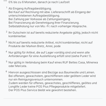
***
0% bis zu 6 Monaten, danach je nach Laufzeit
1
Ab Eingang Auftragsbestätigung.
Bei Kauf auf Rechnung mit abw. Lieferanschrift ab Eingang der
unterschriebenen Auftragsbestätigung.
Bei Zahlung per Vorkasse ab Zahlungseingang.
Bei Finanzierung ab Genehmigung Ihrer Finanzierung.
Selbstabholung nur von Mo.-Fr. nach vorheriger Absprache.
2
Ihr Gutschein ist auf bereits reduzierte Angebote gültig, jedoch nicht
kombinierbar.
3
Nicht auf bereits reduzierte Artikel, nicht kombinierbar, nicht auf
Produkte der Marken Bretz, Anrei, pode
4
Nur gültig für Artikel, die auf Lager vorrätig sind und wenn alle
Anforderungen für eine Auslieferung erfüllt sind (siehe Punkt 1).
5
Nur gültig in Verbindung beim Kauf eines RUF Bettes Casa, Minerwa
oder Mercata.
6
Hiervon ausgeschlossen sind Bezüge aus Baumwolle und Leinen.
Bei offenem, gewachstem, geschliffenem oder geöltem Leder wird
nur ein Reinigungsversuch unternommen.
Zudem werden für offenes, gewachstes, geschliffenes, geöltes und
Longlife Leder keine POS Plus Pflegeprodukte mitgeliefert.
Der POS Plus Service bleibt wie gewohnt bestehen.