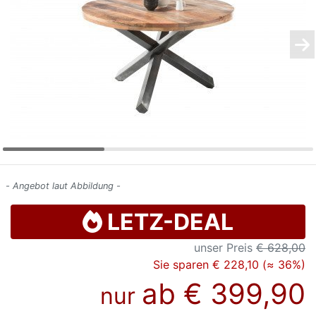
Konfigurator
0%
Finanzierung
Markenwelt
Letz-
Deals
- Angebot laut Abbildung -
LETZ-DEAL
unser Preis
€ 628,00
Sie sparen € 228,10 (≈ 36%)
ab
€ 399,90
nur