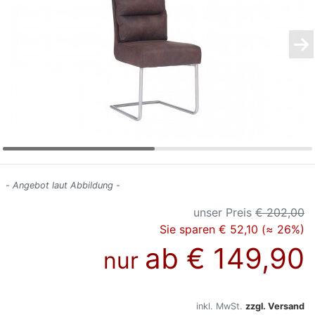
Konfigurator
0%
Finanzierung
Markenwelt
Letz-
Deals
- Angebot laut Abbildung -
unser Preis
€ 202,00
Sie sparen € 52,10 (≈ 26%)
ab
€ 149,90
nur
inkl. MwSt.
zzgl. Versand