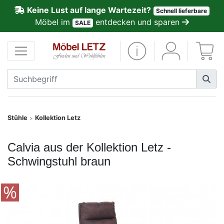
Keine Lust auf lange Wartezeit?
Schnell lieferbare
ließen
Möbel im
entdecken und sparen
SALE
Kundenmeinungen
Anmelden
PREMIUM
Schnell
Stühle
Kollektion Letz
>
lieferbar
Calvia aus der Kollektion Letz -
SALE
Schwingstuhl braun
Polsterplaner
Möbel-