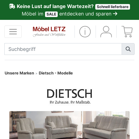
Keine Lust auf lange Wartezeit?
Schnell lieferbare
ließen
Möbel im
entdecken und sparen
SALE
Kundenmeinungen
Anmelden
PREMIUM
Schnell
Unsere Marken
Dietsch - Modelle
>
lieferbar
SALE
Polsterplaner
Möbel-