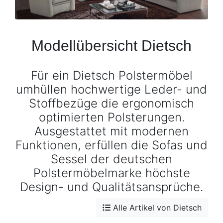
Konfigurator
0%
Finanzierung
Modellübersicht Dietsch
Markenwelt
Für ein Dietsch Polstermöbel
umhüllen hochwertige Leder- und
Letz-
Stoffbezüge die ergonomisch
Deals
optimierten Polsterungen.
Ausgestattet mit modernen
Funktionen, erfüllen die Sofas und
Sessel der deutschen
Polstermöbelmarke höchste
Design- und Qualitätsansprüche.
Alle Artikel von Dietsch