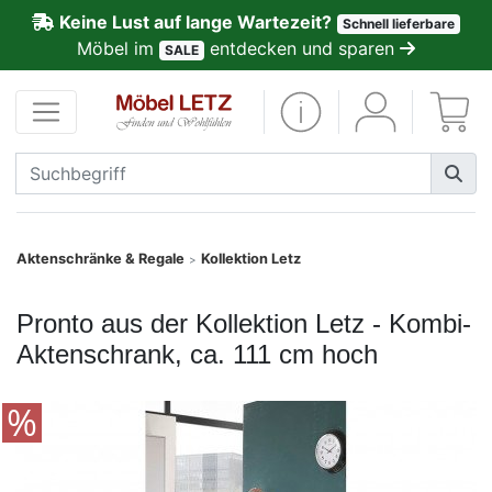
Keine Lust auf lange Wartezeit?
Schnell lieferbare
ließen
Möbel im
entdecken und sparen
SALE
Kundenmeinungen
Anmelden
PREMIUM
Schnell
Aktenschränke & Regale
Kollektion Letz
>
lieferbar
Pronto aus der Kollektion Letz - Kombi-
SALE
Aktenschrank, ca. 111 cm hoch
Polsterplaner
Möbel-