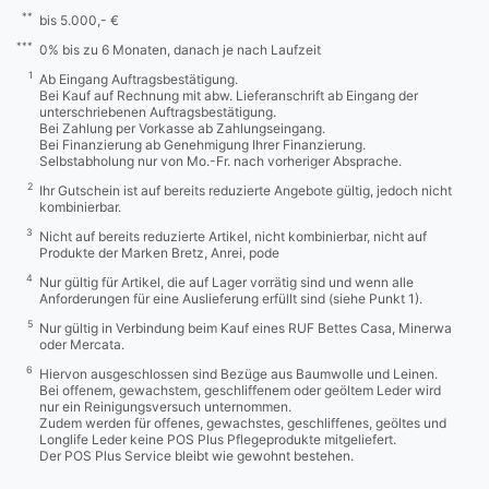
**
bis 5.000,- €
***
0% bis zu 6 Monaten, danach je nach Laufzeit
1
Ab Eingang Auftragsbestätigung.
Bei Kauf auf Rechnung mit abw. Lieferanschrift ab Eingang der
unterschriebenen Auftragsbestätigung.
Bei Zahlung per Vorkasse ab Zahlungseingang.
Bei Finanzierung ab Genehmigung Ihrer Finanzierung.
Selbstabholung nur von Mo.-Fr. nach vorheriger Absprache.
2
Ihr Gutschein ist auf bereits reduzierte Angebote gültig, jedoch nicht
kombinierbar.
3
Nicht auf bereits reduzierte Artikel, nicht kombinierbar, nicht auf
Produkte der Marken Bretz, Anrei, pode
4
Nur gültig für Artikel, die auf Lager vorrätig sind und wenn alle
Anforderungen für eine Auslieferung erfüllt sind (siehe Punkt 1).
5
Nur gültig in Verbindung beim Kauf eines RUF Bettes Casa, Minerwa
oder Mercata.
6
Hiervon ausgeschlossen sind Bezüge aus Baumwolle und Leinen.
Bei offenem, gewachstem, geschliffenem oder geöltem Leder wird
nur ein Reinigungsversuch unternommen.
Zudem werden für offenes, gewachstes, geschliffenes, geöltes und
Longlife Leder keine POS Plus Pflegeprodukte mitgeliefert.
Der POS Plus Service bleibt wie gewohnt bestehen.