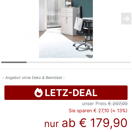
Konfigurator
0%
Finanzierung
Markenwelt
Letz-
Deals
- Angebot ohne Deko & Beimöbel -
LETZ-DEAL
unser Preis
€ 207,00
Sie sparen € 27,10 (≈ 13%)
ab
€ 179,90
nur