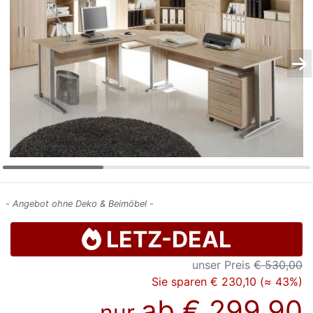
Konfigurator
0%
Finanzierung
Markenwelt
Letz-
Deals
- Angebot ohne Deko & Beimöbel -
LETZ-DEAL
unser Preis
€ 530,00
Sie sparen € 230,10 (≈ 43%)
ab
€ 299,90
nur