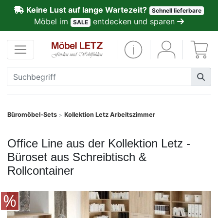
Keine Lust auf lange Wartezeit?
Schnell lieferbare
ließen
Möbel im
entdecken und sparen
SALE
Kundenmeinungen
Anmelden
PREMIUM
Schnell
Büromöbel-Sets
Kollektion Letz Arbeitszimmer
>
lieferbar
Office Line aus der Kollektion Letz -
SALE
Büroset aus Schreibtisch &
Rollcontainer
Polsterplaner
Möbel-