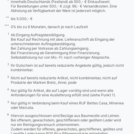
*
innerhalb Deutschlands (Festland) ab 500,- € Einkaufswert.
Für Bestellungen unter 500,- € zzgl. 99,- € Versandkosten. Eine
Abholung ab Verfügbarkeit der Ware ist jederzeit möglich.
**
bis 5.000,- €
***
0% bis zu 6 Monaten, danach je nach Laufzeit
1
Ab Eingang Auftragsbestätigung.
Bei Kauf auf Rechnung mit abw. Lieferanschrift ab Eingang der
unterschriebenen Auftragsbestätigung.
Bei Zahlung per Vorkasse ab Zahlungseingang.
Bei Finanzierung ab Genehmigung Ihrer Finanzierung.
Selbstabholung nur von Mo.-Fr. nach vorheriger Absprache.
2
Ihr Gutschein ist auf bereits reduzierte Angebote gültig, jedoch nicht
kombinierbar.
3
Nicht auf bereits reduzierte Artikel, nicht kombinierbar, nicht auf
Produkte der Marken Bretz, Anrei, pode
4
Nur gültig für Artikel, die auf Lager vorrätig sind und wenn alle
Anforderungen für eine Auslieferung erfüllt sind (siehe Punkt 1).
5
Nur gültig in Verbindung beim Kauf eines RUF Bettes Casa, Minerwa
oder Mercata.
6
Hiervon ausgeschlossen sind Bezüge aus Baumwolle und Leinen.
Bei offenem, gewachstem, geschliffenem oder geöltem Leder wird
nur ein Reinigungsversuch unternommen.
Zudem werden für offenes, gewachstes, geschliffenes, geöltes und
Longlife Leder keine POS Plus Pflegeprodukte mitgeliefert.