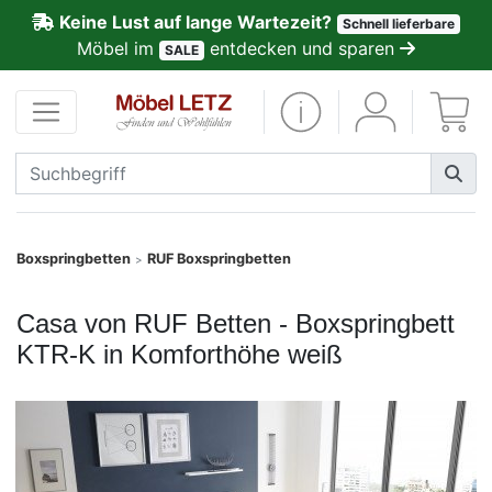
Keine Lust auf lange Wartezeit?
Schnell lieferbare
ließen
Möbel im
entdecken und sparen
SALE
Kundenmeinungen
Anmelden
PREMIUM
Schnell
Boxspringbetten
RUF Boxspringbetten
>
lieferbar
Casa von RUF Betten - Boxspringbett
SALE
KTR-K in Komforthöhe weiß
Polsterplaner
Möbel-