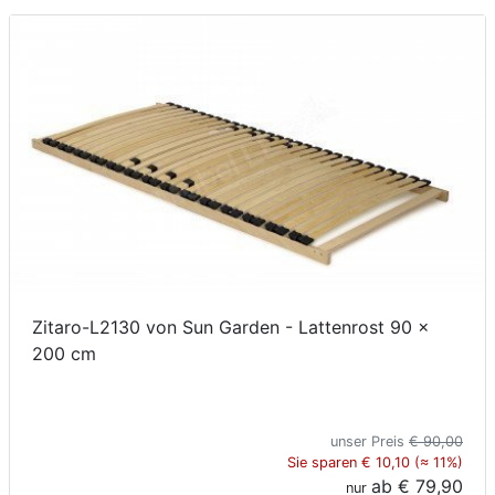
Konfigurator
0%
Finanzierung
Markenwelt
Letz-
Deals
Zitaro-L2130 von Sun Garden - Lattenrost 90 x
200 cm
unser Preis
€ 90,00
Sie sparen € 10,10 (≈ 11%)
ab
€ 79,90
nur