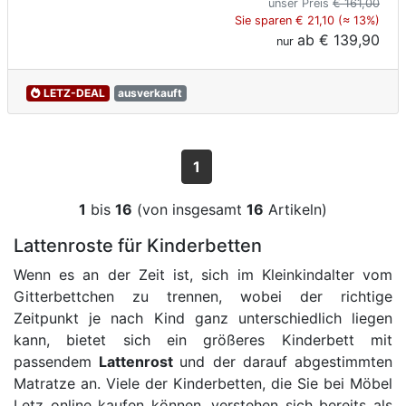
unser Preis
€ 161,00
Sie sparen € 21,10 (≈ 13%)
ab
€ 139,90
nur
LETZ-DEAL
ausverkauft
1
1
bis
16
(von insgesamt
16
Artikeln)
Lattenroste für Kinderbetten
Wenn es an der Zeit ist, sich im Kleinkindalter vom
Gitterbettchen zu trennen, wobei der richtige
Zeitpunkt je nach Kind ganz unterschiedlich liegen
kann, bietet sich ein größeres Kinderbett mit
passendem
Lattenrost
und der darauf abgestimmten
Matratze an. Viele der Kinderbetten, die Sie bei Möbel
Letz online kaufen können, verstehen sich bereits als