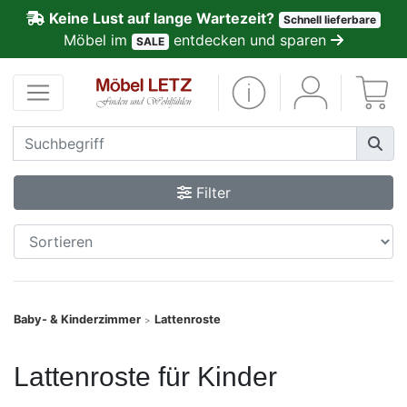
Keine Lust auf lange Wartezeit?
Schnell lieferbare
ließen
Möbel im
entdecken und sparen
SALE
Kundenmeinungen
Anmelden
PREMIUM
Filter
Schnell
lieferbar
SALE
Baby- & Kinderzimmer
Lattenroste
>
Polsterplaner
Lattenroste für Kinder
Möbel-