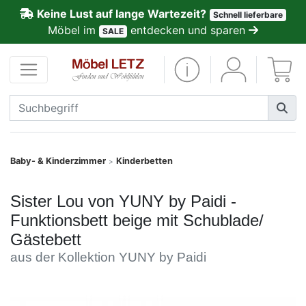
Keine Lust auf lange Wartezeit?
Schnell lieferbare
ließen
Möbel im
entdecken und sparen
SALE
Kundenmeinungen
Anmelden
PREMIUM
Schnell
Baby- & Kinderzimmer
Kinderbetten
>
lieferbar
Sister Lou von YUNY by Paidi -
SALE
Funktionsbett beige mit Schublade/
Gästebett
Polsterplaner
aus der Kollektion YUNY by Paidi
Möbel-