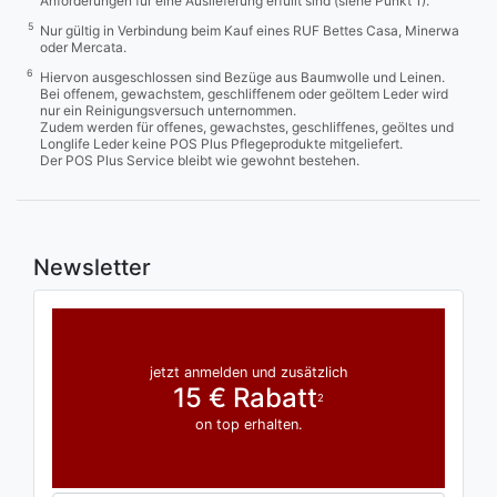
Anforderungen für eine Auslieferung erfüllt sind (siehe Punkt 1).
5
Nur gültig in Verbindung beim Kauf eines RUF Bettes Casa, Minerwa
oder Mercata.
6
Hiervon ausgeschlossen sind Bezüge aus Baumwolle und Leinen.
Bei offenem, gewachstem, geschliffenem oder geöltem Leder wird
nur ein Reinigungsversuch unternommen.
Zudem werden für offenes, gewachstes, geschliffenes, geöltes und
Longlife Leder keine POS Plus Pflegeprodukte mitgeliefert.
Der POS Plus Service bleibt wie gewohnt bestehen.
Newsletter
jetzt anmelden und zusätzlich
15 € Rabatt
2
on top erhalten.