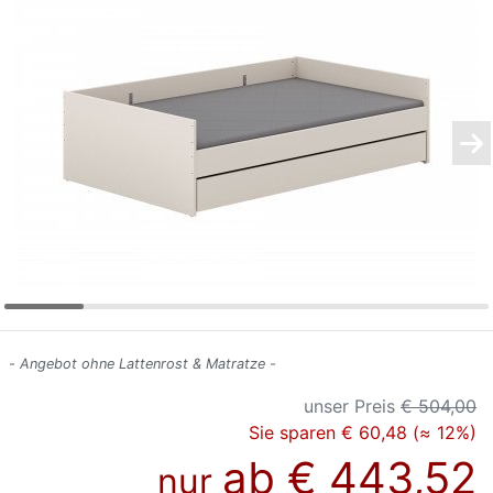
Konfigurator
0%
Finanzierung
Markenwelt
Letz-
Deals
- Angebot ohne Lattenrost & Matratze -
unser Preis
€ 504,00
Sie sparen € 60,48 (≈ 12%)
ab
€ 443,52
nur