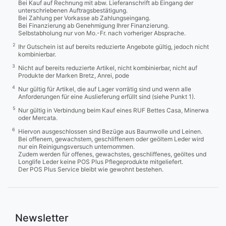
Bei Kauf auf Rechnung mit abw. Lieferanschrift ab Eingang der
unterschriebenen Auftragsbestätigung.
Bei Zahlung per Vorkasse ab Zahlungseingang.
Bei Finanzierung ab Genehmigung Ihrer Finanzierung.
Selbstabholung nur von Mo.-Fr. nach vorheriger Absprache.
2
Ihr Gutschein ist auf bereits reduzierte Angebote gültig, jedoch nicht
kombinierbar.
3
Nicht auf bereits reduzierte Artikel, nicht kombinierbar, nicht auf
Produkte der Marken Bretz, Anrei, pode
4
Nur gültig für Artikel, die auf Lager vorrätig sind und wenn alle
Anforderungen für eine Auslieferung erfüllt sind (siehe Punkt 1).
5
Nur gültig in Verbindung beim Kauf eines RUF Bettes Casa, Minerwa
oder Mercata.
6
Hiervon ausgeschlossen sind Bezüge aus Baumwolle und Leinen.
Bei offenem, gewachstem, geschliffenem oder geöltem Leder wird
nur ein Reinigungsversuch unternommen.
Zudem werden für offenes, gewachstes, geschliffenes, geöltes und
Longlife Leder keine POS Plus Pflegeprodukte mitgeliefert.
Der POS Plus Service bleibt wie gewohnt bestehen.
Newsletter