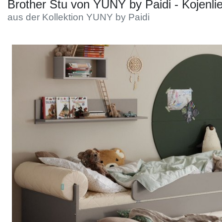
Konfigurator
Brother Stu von YUNY by Paidi - Kojenli
aus der Kollektion YUNY by Paidi
0%
Finanzierung
Markenwelt
Letz-
Deals