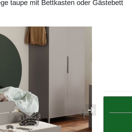
ege taupe mit Bettkasten oder Gästebett