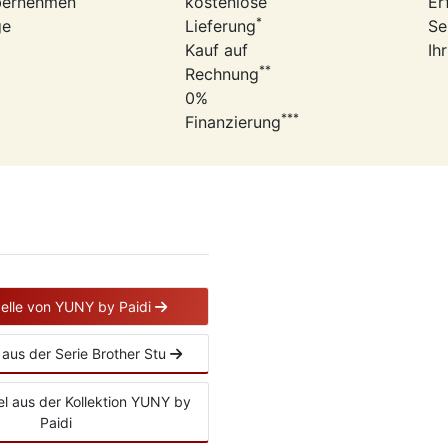
bernehmen
kostenlose
Er
*
ge
Lieferung
Se
Kauf auf
Ih
**
Rechnung
0%
***
Finanzierung
delle von YUNY by Paidi
l aus der Serie Brother Stu
kel aus der Kollektion YUNY by
Paidi