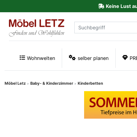
Keine Lust a
ließen
Kundenmeinungen
Anmelden
PREMIUM
Wohnwelten
selber planen
PR
Schnell
lieferbar
Möbel Letz
Baby- & Kinderzimmer
Kinderbetten
>
>
SALE
Polsterplaner
Möbel-