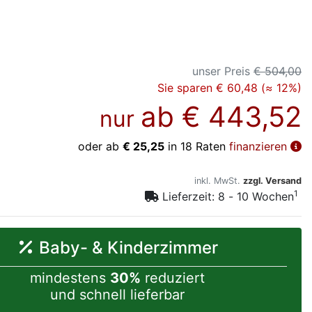
unser Preis
€ 504,00
Sie sparen € 60,48 (≈ 12%)
ab
€ 443,52
nur
oder ab
€ 25,25
in 18 Raten
finanzieren
inkl. MwSt.
zzgl. Versand
1
Lieferzeit: 8 - 10 Wochen
Baby- & Kinderzimmer
mindestens
30%
reduziert
und schnell lieferbar