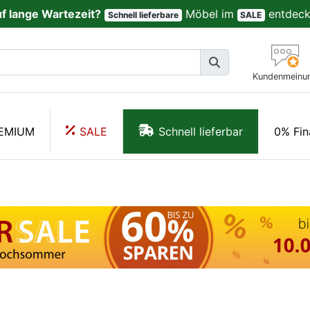
uf lange Wartezeit?
Möbel im
entdeck
Schnell lieferbare
SALE
Kundenmeinu
EMIUM
SALE
Schnell lieferbar
0% Fin