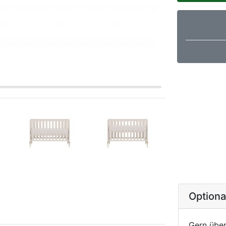
Option
Gern über