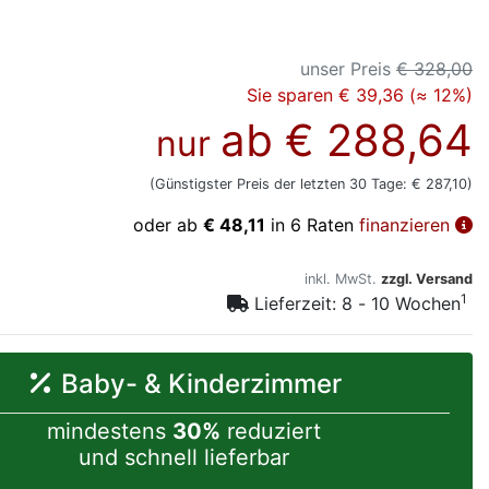
unser Preis
€ 328,00
Sie sparen € 39,36 (≈ 12%)
ab
€ 288,64
nur
(Günstigster Preis der letzten 30 Tage: € 287,10)
oder ab
€ 48,11
in 6 Raten
finanzieren
inkl. MwSt.
zzgl. Versand
1
Lieferzeit: 8 - 10 Wochen
Baby- & Kinderzimmer
mindestens
30%
reduziert
und schnell lieferbar