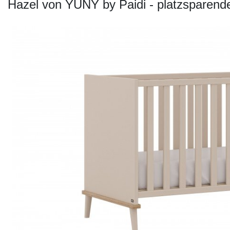
Konfigurator
Hazel von YUNY by Paidi - platzsparend
0%
Finanzierung
Markenwelt
Letz-
Deals