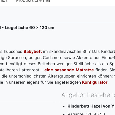
oads
Produktsicherheit
 - Liegefläche 60 x 120 cm
nes hübsches
Babybett
im skandinavischen Stil? Das Kinde
kige Sprossen, beigen Cashmere sowie Akzente aus Eiche-
m benötigt dieses Bettchen weniger Stellfläche als ein S
tellbaren Lattenrost -
eine passende Matratze
finden Sie
die unterschiedlichsten Altersgruppen einrichten können: 
ie in unserem eigens für Sie angefertigten
Konfigurator
.
Angebot bestehen
Kinderbett Hazel
von Y
Variante: 176 457 0