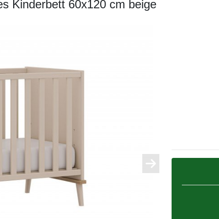
es Kinderbett 60x120 cm beige