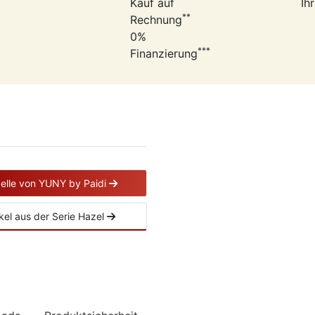
Kauf auf
Ih
**
Rechnung
0%
***
Finanzierung
delle von YUNY by Paidi
ikel aus der Serie Hazel