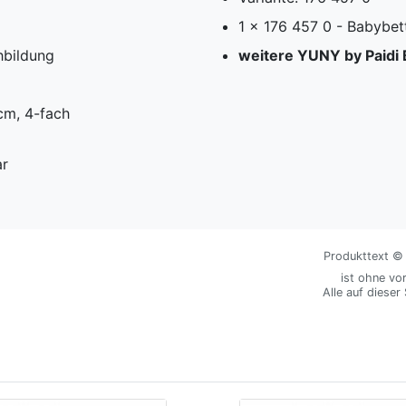
1 x 176 457 0 - Babybet
hbildung
weitere YUNY by Paidi 
cm, 4-fach
ar
Produkttext © M
ist ohne vo
Alle auf dieser