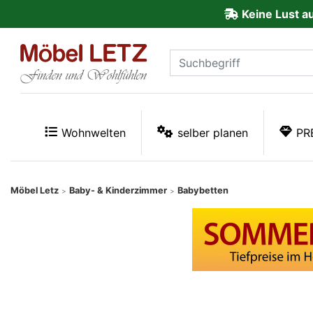
Keine Lust a
ließen
Kundenmeinungen
Anmelden
PREMIUM
Wohnwelten
selber planen
PR
Schnell
lieferbar
Möbel Letz
Baby- & Kinderzimmer
Babybetten
>
>
SALE
Polsterplaner
Möbel-