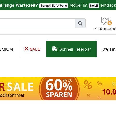
uf lange Wartezeit?
Möbel im
entdeck
Schnell lieferbare
SALE
Kundenmeinu
EMIUM
SALE
Schnell lieferbar
0% Fin