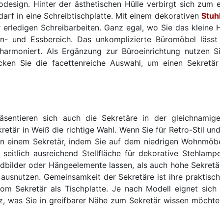
odesign. Hinter der ästhetischen Hülle verbirgt sich zu
arf in eine Schreibtischplatte. Mit einem dekorativen
Stuh
rledigen Schreibarbeiten. Ganz egal, wo Sie das kleine He
- und Essbereich. Das unkomplizierte Büromöbel lässt 
harmoniert. Als Ergänzung zur Büroeinrichtung nutzen S
cken Sie die facettenreiche Auswahl, um einen Sekretär
räsentieren sich auch die Sekretäre in der gleichnamig
ekretär in Weiß die richtige Wahl. Wenn Sie für Retro-Sti
n einem Sekretär, indem Sie auf dem niedrigen Wohnmöbe
s seitlich ausreichend Stellfläche für dekorative Stehl
andbilder oder Hängeelemente lassen, als auch hohe Sekretä
usnutzen. Gemeinsamkeit der Sekretäre ist ihre praktische
vom Sekretär als Tischplatte. Je nach Modell eignet sic
tz, was Sie in greifbarer Nähe zum Sekretär wissen möchte