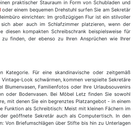
m einen praktischer Stauraum in Form von Schubladen und
l
oder einem bequemen Drehstuhl surfen Sie am Sekretär
imbüro einrichten: Im großzügigen Flur ist ein stilvoller
sich aber auch im Schlafzimmer platzieren, wenn der
ie diesen kompakten Schreibschrank beispielsweise für
 zu finden, der ebenso zu Ihren Ansprüchen wie Ihrer
en Kategorie. Für eine skandinavische oder zeitgemäß
l und Vintage-Look schwärmen, kommen verspielte Sekretäre
l Blumenvasen, Familienfotos oder Ihre Urlaubsouvenirs
ampen oder Bodenvasen. Bei Möbel Letz finden Sie sowohl
re, mit denen Sie ein begrenztes Platzangebot - in einem
 Funktion als Schreibtisch: Meist mit kleinen Fächern im
h der geöffnete Sekretär auch als Computertisch. In den
n: Von Briefumschlägen über Stifte bis hin zu Unterlagen