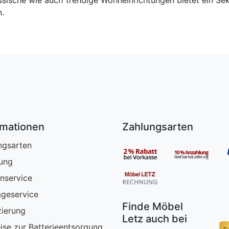
.
rmationen
Zahlungsarten
ngsarten
rung
nservice
geservice
Finde Möbel
zierung
Letz auch bei
ise zur Batterieentsorgung