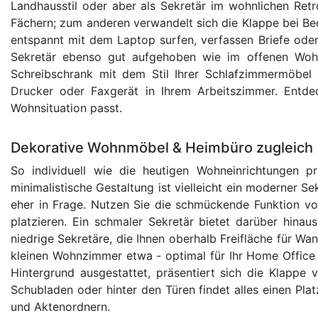
Landhausstil oder aber als Sekretär im wohnlichen Retr
Fächern; zum anderen verwandelt sich die Klappe bei Bed
entspannt mit dem Laptop surfen, verfassen Briefe oder e
Sekretär ebenso gut aufgehoben wie im offenen Wohn
Schreibschrank mit dem Stil Ihrer Schlafzimmermöbel 
Drucker oder Faxgerät in Ihrem Arbeitszimmer. Entde
Wohnsituation passt.
Dekorative Wohnmöbel & Heimbüro zugleich
So individuell wie die heutigen Wohneinrichtungen p
minimalistische Gestaltung ist vielleicht ein moderner S
eher in Frage. Nutzen Sie die schmückende Funktion vo
platzieren. Ein schmaler Sekretär bietet darüber hinau
niedrige Sekretäre, die Ihnen oberhalb Freifläche für W
kleinen Wohnzimmer etwa - optimal für Ihr Home Office a
Hintergrund ausgestattet, präsentiert sich die Klappe 
Schubladen oder hinter den Türen findet alles einen Pla
und Aktenordnern.