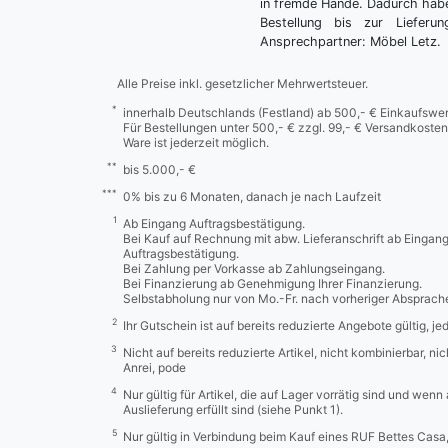
in fremde Hände. Dadurch habe
Bestellung bis zur Lieferu
Ansprechpartner: Möbel Letz.
Alle Preise inkl. gesetzlicher Mehrwertsteuer.
*
innerhalb Deutschlands (Festland) ab 500,- € Einkaufswer
Für Bestellungen unter 500,- € zzgl. 99,- € Versandkosten
Ware ist jederzeit möglich.
**
bis 5.000,- €
***
0% bis zu 6 Monaten, danach je nach Laufzeit
1
Ab Eingang Auftragsbestätigung.
Bei Kauf auf Rechnung mit abw. Lieferanschrift ab Eingan
Auftragsbestätigung.
Bei Zahlung per Vorkasse ab Zahlungseingang.
Bei Finanzierung ab Genehmigung Ihrer Finanzierung.
Selbstabholung nur von Mo.-Fr. nach vorheriger Absprach
2
Ihr Gutschein ist auf bereits reduzierte Angebote gültig, j
3
Nicht auf bereits reduzierte Artikel, nicht kombinierbar, n
Anrei, pode
4
Nur gültig für Artikel, die auf Lager vorrätig sind und wenn
Auslieferung erfüllt sind (siehe Punkt 1).
5
Nur gültig in Verbindung beim Kauf eines RUF Bettes Cas