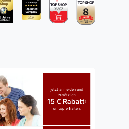
jetzt anmelden und
zusätzlich
15 € Rabatt
2
on top erhalten.