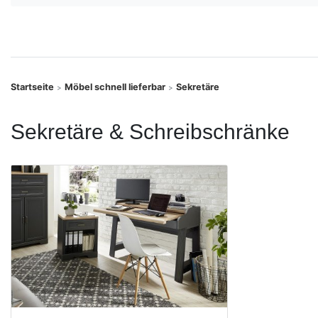
Konfigurator
0%
Finanzierung
Startseite
Möbel schnell lieferbar
Sekretäre
>
>
Markenwelt
Sekretäre & Schreibschränke
Letz-
Deals