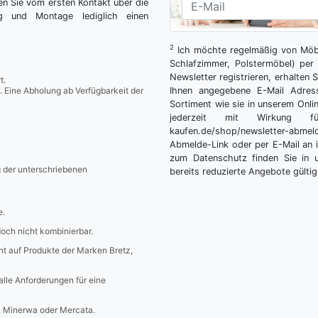
n Sie vom ersten Kontakt über die
ng und Montage lediglich einen
2
Ich möchte regelmäßig von Möbe
Schlafzimmer, Polstermöbel) per 
Newsletter registrieren, erhalten
t.
. Eine Abholung ab Verfügbarkeit der
Ihnen angegebene E-Mail Adres
Sortiment wie sie in unserem Onlin
jederzeit mit Wirkung fü
kaufen.de/shop/newsletter-ab
Abmelde-Link oder per E-Mail an 
zum Datenschutz finden Sie in 
g der unterschriebenen
bereits reduzierte Angebote gültig
e.
edoch nicht kombinierbar.
icht auf Produkte der Marken Bretz,
 alle Anforderungen für eine
a, Minerwa oder Mercata.