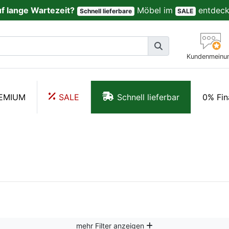
uf lange Wartezeit?
Möbel im
entdeck
Schnell lieferbare
SALE
Kundenmeinu
EMIUM
SALE
Schnell lieferbar
0% Fin
mehr Filter anzeigen