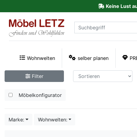
Keine Lust a
ließen
Kundenmeinungen
Anmelden
PREMIUM
Wohnwelten
selber planen
PR
Schnell
Filter
lieferbar
Möbelkonfigurator
SALE
Polsterplaner
Marke:
Wohnwelten:
Möbel-