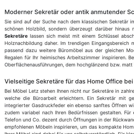
Moderner Sekretär oder antik anmutender S
Sie sind auf der Suche nach dem klassischen Sekretär im
schönen Holzbild, sondern überzeugt darüber hinaus mi
Sekretäre
lassen sich meist mit einem Schlüssel abs
Holznachbildung daher. Im trendigen Eingangsbereich 
passend dazu weitere Büromöbel aus der gleichen Mode
Regalen für Ihr heimisches Arbeitszimmer inspirieren. 
Oberflächenausführungen, dem hochglänzend bzw. matt la
Vielseitige Sekretäre für das Home Office b
Bei Möbel Letz stehen Ihnen nicht nur Sekretäre in zahl
welche die Büroarbeit erleichtern. Ein Sekretär mit 
integrierter Gasdruckfeder ein ebenso sanftes Öffnen wie
zudem variabel nach Ihren Bedürfnissen gestalten. Für 
Telefon und Co. dezent durch Öffnungen in der Rückwan
empfohlenen Möbeln inspirieren, um das kompakte Home
Ihrer Möbel sind dabei für uns selbstverständlich. Für k