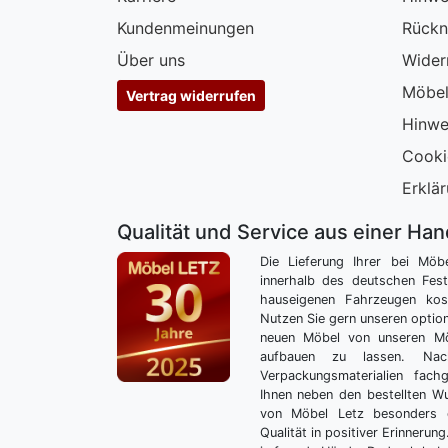
Kundenmeinungen
Rückn
Über uns
Wider
Möbel
Vertrag widerrufen
Hinwe
Cooki
Erklär
Qualität und Service aus einer Ha
Die Lieferung Ihrer bei Möb
innerhalb des deutschen Fes
hauseigenen Fahrzeugen kos
Nutzen Sie gern unseren optio
neuen Möbel von unseren Mö
aufbauen zu lassen. Nac
Verpackungsmaterialien fach
Ihnen neben den bestellten 
von Möbel Letz besonders 
Qualität in positiver Erinnerun