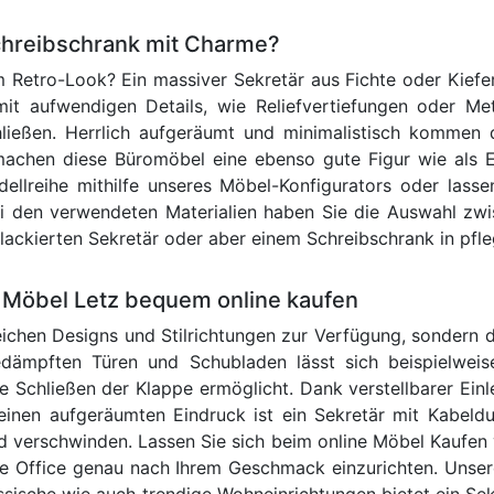
chreibschrank mit Charme?
 Retro-Look? Ein massiver Sekretär aus Fichte oder Kiefer 
t aufwendigen Details, wie Reliefvertiefungen oder Met
chließen. Herrlich aufgeräumt und minimalistisch komme
machen diese Büromöbel eine ebenso gute Figur wie als E
llreihe mithilfe unseres Möbel-Konfigurators oder lasse
Bei den verwendeten Materialien haben Sie die Auswahl z
ckierten Sekretär oder aber einem Schreibschrank in pfle
ei Möbel Letz bequem online kaufen
reichen Designs und Stilrichtungen zur Verfügung, sondern 
gedämpften Türen und Schubladen lässt sich beispielweis
 Schließen der Klappe ermöglicht. Dank verstellbarer Einl
einen aufgeräumten Eindruck ist ein Sekretär mit Kabeld
d verschwinden. Lassen Sie sich beim online Möbel Kaufen
 Office genau nach Ihrem Geschmack einzurichten. Unsere
lassische wie auch trendige Wohneinrichtungen bietet ein 