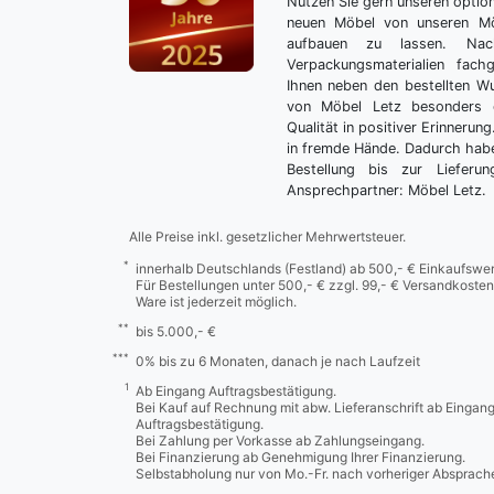
Nutzen Sie gern unseren optio
neuen Möbel von unseren Mö
aufbauen zu lassen. Nac
Verpackungsmaterialien fach
Ihnen neben den bestellten 
von Möbel Letz besonders 
Qualität in positiver Erinnerun
in fremde Hände. Dadurch habe
Bestellung bis zur Lieferu
Ansprechpartner: Möbel Letz.
Alle Preise inkl. gesetzlicher Mehrwertsteuer.
*
innerhalb Deutschlands (Festland) ab 500,- € Einkaufswer
Für Bestellungen unter 500,- € zzgl. 99,- € Versandkosten
Ware ist jederzeit möglich.
**
bis 5.000,- €
***
0% bis zu 6 Monaten, danach je nach Laufzeit
1
Ab Eingang Auftragsbestätigung.
Bei Kauf auf Rechnung mit abw. Lieferanschrift ab Eingan
Auftragsbestätigung.
Bei Zahlung per Vorkasse ab Zahlungseingang.
Bei Finanzierung ab Genehmigung Ihrer Finanzierung.
Selbstabholung nur von Mo.-Fr. nach vorheriger Absprach