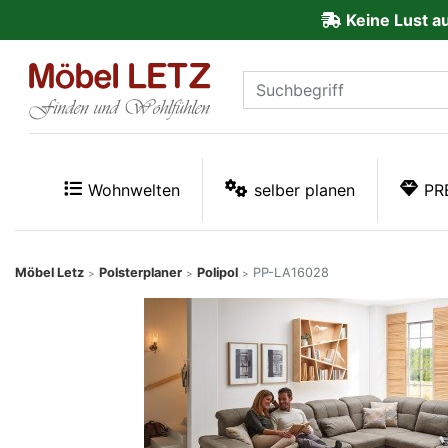
Keine Lust a
ließen
Kundenmeinungen
Anmelden
PREMIUM
Wohnwelten
selber planen
PR
Schnell
lieferbar
Möbel Letz
Polsterplaner
Polipol
PP-LA16028
>
>
>
SALE
Polsterplaner
Möbel-