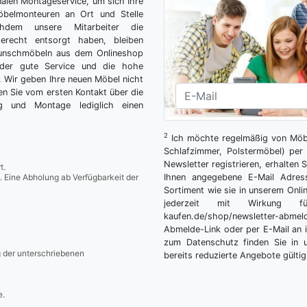
nalen Montageservice, um sich Ihre
belmonteuren an Ort und Stelle
hdem unsere Mitarbeiter die
gerecht entsorgt haben, bleiben
Wunschmöbeln aus dem Onlineshop
der gute Service und die hohe
g. Wir geben Ihre neuen Möbel nicht
n Sie vom ersten Kontakt über die
ng und Montage lediglich einen
2
Ich möchte regelmäßig von Möbe
Schlafzimmer, Polstermöbel) per 
Newsletter registrieren, erhalten
t.
. Eine Abholung ab Verfügbarkeit der
Ihnen angegebene E-Mail Adres
Sortiment wie sie in unserem Onlin
jederzeit mit Wirkung fü
kaufen.de/shop/newsletter-ab
Abmelde-Link oder per E-Mail an 
zum Datenschutz finden Sie in 
g der unterschriebenen
bereits reduzierte Angebote gültig
e.