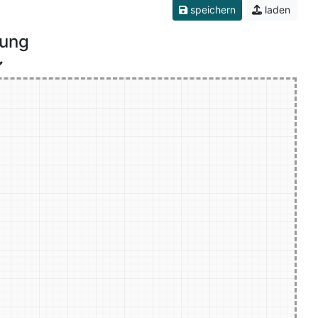
speichern
laden
nung