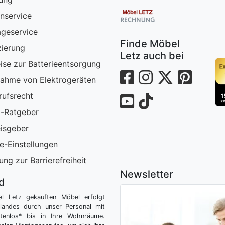
nservice
geservice
Finde Möbel
zierung
Letz auch bei
ise zur Batterieentsorgung
ahme von Elektrogeräten
rufsrecht
-Ratgeber
isgeber
e-Einstellungen
ung zur Barrierefreiheit
Newsletter
nd
el Letz gekauften Möbel erfolgt
tlandes durch unser Personal mit
tenlos* bis in Ihre Wohnräume.