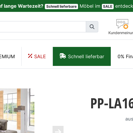
uf lange Wartezeit?
Möbel im
entdeck
Schnell lieferbare
SALE
Kundenmeinu
EMIUM
SALE
Schnell lieferbar
0% Fin
PP-LA16
aus