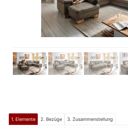
Konfigurator
0%
Finanzierung
Markenwelt
Letz-
Deals
Elemente
Bezüge
Zusammenstellung