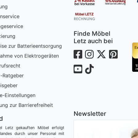
rung
nservice
geservice
Finde Möbel
zierung
Letz auch bei
ise zur Batterieentsorgung
ahme von Elektrogeräten
rufsrecht
-Ratgeber
isgeber
e-Einstellungen
ung zur Barrierefreiheit
Newsletter
nd
el Letz gekauften Möbel erfolgt
tlandes durch unser Personal mit