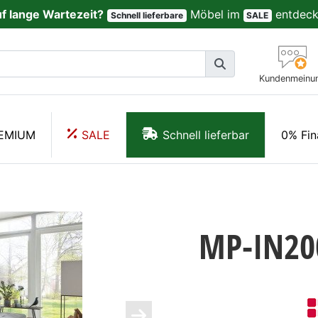
uf lange Wartezeit?
Möbel im
entdeck
Schnell lieferbare
SALE
Kundenmeinu
EMIUM
SALE
Schnell lieferbar
0% Fin
MP-IN20