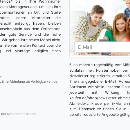
tenlos* bis in Ihre Wohnräume.
nalen Montageservice, um sich Ihre
belmonteuren an Ort und Stelle
hdem unsere Mitarbeiter die
gerecht entsorgt haben, bleiben
Wunschmöbeln aus dem Onlineshop
der gute Service und die hohe
g. Wir geben Ihre neuen Möbel nicht
n Sie vom ersten Kontakt über die
ng und Montage lediglich einen
2
Ich möchte regelmäßig von Möbe
Schlafzimmer, Polstermöbel) per 
Newsletter registrieren, erhalten
t.
. Eine Abholung ab Verfügbarkeit der
Ihnen angegebene E-Mail Adres
Sortiment wie sie in unserem Onlin
jederzeit mit Wirkung fü
kaufen.de/shop/newsletter-ab
Abmelde-Link oder per E-Mail an 
zum Datenschutz finden Sie in 
g der unterschriebenen
bereits reduzierte Angebote gültig