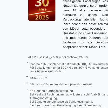
hauseigenen Fahrzeugen kos
Nutzen Sie gern unseren optio
neuen Möbel von unseren Mö
aufbauen zu lassen. Nac
Verpackungsmaterialien fach
Ihnen neben den bestellten 
von Möbel Letz besonders 
Qualität in positiver Erinnerun
in fremde Hände. Dadurch habe
Bestellung bis zur Lieferu
Ansprechpartner: Möbel Letz.
Alle Preise inkl. gesetzlicher Mehrwertsteuer.
*
innerhalb Deutschlands (Festland) ab 500,- € Einkaufswer
Für Bestellungen unter 500,- € zzgl. 99,- € Versandkosten
Ware ist jederzeit möglich.
**
bis 5.000,- €
***
0% bis zu 6 Monaten, danach je nach Laufzeit
1
Ab Eingang Auftragsbestätigung.
Bei Kauf auf Rechnung mit abw. Lieferanschrift ab Eingan
Auftragsbestätigung.
Bei Zahlung per Vorkasse ab Zahlungseingang.
Bei Finanzierung ab Genehmigung Ihrer Finanzierung.