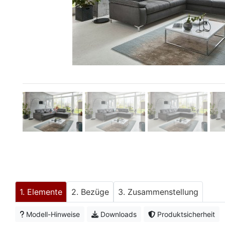
Konfigurator
0%
Finanzierung
Markenwelt
Letz-
Deals
Elemente
Bezüge
Zusammenstellung
Modell-Hinweise
Downloads
Produktsicherheit