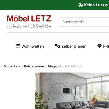
Keine Lust a
ließen
Kundenmeinungen
Anmelden
PREMIUM
Wohnwelten
selber planen
PR
Schnell
lieferbar
Möbel Letz
Polsterplaner
Megapol
MP-IN20050
>
>
>
SALE
Polsterplaner
Möbel-