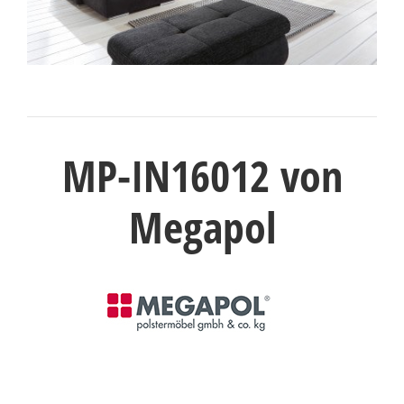
Konfigurator
0%
Finanzierung
Markenwelt
MP-IN16012 von
Letz-
Deals
Megapol