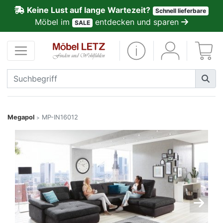
Keine Lust auf lange Wartezeit?
Schnell lieferbare
ließen
Möbel im
entdecken und sparen
SALE
Kundenmeinungen
Anmelden
PREMIUM
Schnell
Megapol
MP-IN16012
>
lieferbar
SALE
Polsterplaner
Möbel-