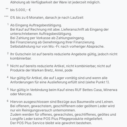
Abholung ab Verfügbarkeit der Ware ist jederzeit möglich.
**
bis 5.000,- €
***
0% bis zu 6 Monaten, danach je nach Laufzeit
1
Ab Eingang Auftragsbestätigung.
Bei Kauf auf Rechnung mit abw. Lieferanschrift ab Eingang der
unterschriebenen Auftragsbestätigung.
Bei Zahlung per Vorkasse ab Zahlungseingang.
Bei Finanzierung ab Genehmigung Ihrer Finanzierung.
Selbstabholung nur von Mo.-Fr. nach vorheriger Absprache.
2
Ihr Gutschein ist auf bereits reduzierte Angebote gültig, jedoch nicht
kombinierbar.
3
Nicht auf bereits reduzierte Artikel, nicht kombinierbar, nicht auf
Produkte der Marken Bretz, Anrei, pode
4
Nur gültig für Artikel, die auf Lager vorrätig sind und wenn alle
Anforderungen für eine Auslieferung erfüllt sind (siehe Punkt 1).
5
Nur gültig in Verbindung beim Kauf eines RUF Bettes Casa, Minerwa
oder Mercata.
6
Hiervon ausgeschlossen sind Bezüge aus Baumwolle und Leinen.
Bei offenem, gewachstem, geschliffenem oder geöltem Leder wird
nur ein Reinigungsversuch unternommen.
Zudem werden für offenes, gewachstes, geschliffenes, geöltes und
Longlife Leder keine POS Plus Pflegeprodukte mitgeliefert.
Der POS Plus Service bleibt wie gewohnt bestehen.