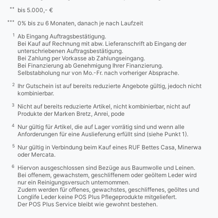
**
bis 5.000,- €
***
0% bis zu 6 Monaten, danach je nach Laufzeit
1
Ab Eingang Auftragsbestätigung.
Bei Kauf auf Rechnung mit abw. Lieferanschrift ab Eingang der
unterschriebenen Auftragsbestätigung.
Bei Zahlung per Vorkasse ab Zahlungseingang.
Bei Finanzierung ab Genehmigung Ihrer Finanzierung.
Selbstabholung nur von Mo.-Fr. nach vorheriger Absprache.
2
Ihr Gutschein ist auf bereits reduzierte Angebote gültig, jedoch nicht
kombinierbar.
3
Nicht auf bereits reduzierte Artikel, nicht kombinierbar, nicht auf
Produkte der Marken Bretz, Anrei, pode
4
Nur gültig für Artikel, die auf Lager vorrätig sind und wenn alle
Anforderungen für eine Auslieferung erfüllt sind (siehe Punkt 1).
5
Nur gültig in Verbindung beim Kauf eines RUF Bettes Casa, Minerwa
oder Mercata.
6
Hiervon ausgeschlossen sind Bezüge aus Baumwolle und Leinen.
Bei offenem, gewachstem, geschliffenem oder geöltem Leder wird
nur ein Reinigungsversuch unternommen.
Zudem werden für offenes, gewachstes, geschliffenes, geöltes und
Longlife Leder keine POS Plus Pflegeprodukte mitgeliefert.
Der POS Plus Service bleibt wie gewohnt bestehen.