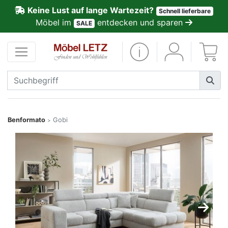
Keine Lust auf lange Wartezeit?
Schnell lieferbare
ließen
Möbel im
entdecken und sparen
SALE
Kundenmeinungen
Anmelden
PREMIUM
Schnell
Benformato
Gobi
>
lieferbar
SALE
Polsterplaner
Möbel-