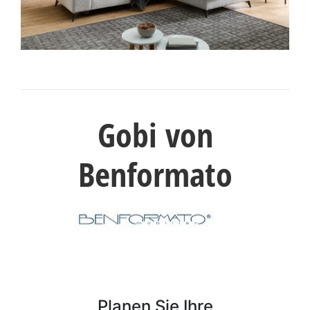
Konfigurator
0%
Finanzierung
Markenwelt
Gobi von
Letz-
Deals
Benformato
Planen Sie Ihre