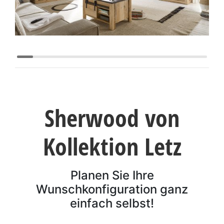
Konfigurator
0%
Finanzierung
Markenwelt
Letz-
Sherwood von
Deals
Kollektion Letz
Planen Sie Ihre
Wunschkonfiguration ganz
einfach selbst!