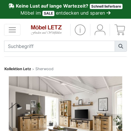
Keine Lust auf lange Wartezeit?
Schnell lieferbare
ließen
Möbel im
entdecken und sparen
SALE
Kundenmeinungen
Anmelden
PREMIUM
Schnell
Kollektion Letz
Sherwood
>
lieferbar
SALE
Polsterplaner
Möbel-