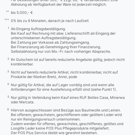
Abholung ab Verfügbarkeit der Ware ist jederzeit möglich.
**
bis 5.000,- €
***
0% bis zu 6 Monaten, danach je nach Laufzeit
1
Ab Eingang Auftragsbestätigung.
Bei Kauf auf Rechnung mit abw. Lieferanschrift ab Eingang der
unterschriebenen Auftragsbestätigung.
Bei Zahlung per Vorkasse ab Zahlungseingang.
Bei Finanzierung ab Genehmigung Ihrer Finanzierung.
Selbstabholung nur von Mo.-Fr. nach vorheriger Absprache.
2
Ihr Gutschein ist auf bereits reduzierte Angebote gültig, jedoch nicht
kombinierbar.
3
Nicht auf bereits reduzierte Artikel, nicht kombinierbar, nicht auf
Produkte der Marken Bretz, Anrei, pode
4
Nur gültig für Artikel, die auf Lager vorrätig sind und wenn alle
Anforderungen für eine Auslieferung erfüllt sind (siehe Punkt 1).
5
Nur gültig in Verbindung beim Kauf eines RUF Bettes Casa, Minerwa
oder Mercata.
6
Hiervon ausgeschlossen sind Bezüge aus Baumwolle und Leinen.
Bei offenem, gewachstem, geschliffenem oder geöltem Leder wird
nur ein Reinigungsversuch unternommen.
Zudem werden für offenes, gewachstes, geschliffenes, geöltes und
Longlife Leder keine POS Plus Pflegeprodukte mitgeliefert.
Der POS Plus Service bleibt wie gewohnt bestehen.