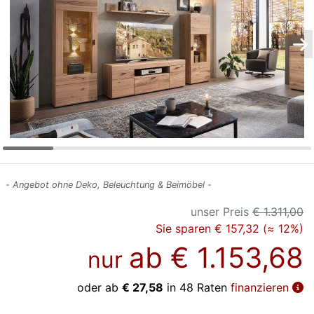
Konfigurator
0%
Finanzierung
Markenwelt
Letz-
Deals
- Angebot ohne Deko, Beleuchtung & Beimöbel -
unser Preis
€ 1.311,00
Sie sparen € 157,32 (≈ 12%)
ab
€ 1.153,68
nur
oder ab
€ 27,58
in 48 Raten
finanzieren