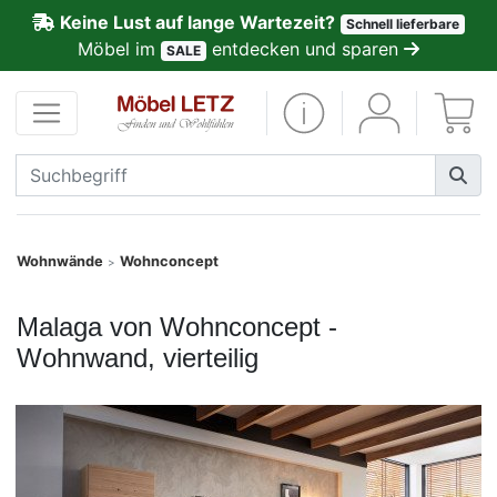
Keine Lust auf lange Wartezeit?
Schnell lieferbare
ließen
Möbel im
entdecken und sparen
SALE
Kundenmeinungen
Anmelden
PREMIUM
Schnell
Wohnwände
Wohnconcept
>
lieferbar
Malaga von Wohnconcept -
SALE
Wohnwand, vierteilig
Polsterplaner
Möbel-