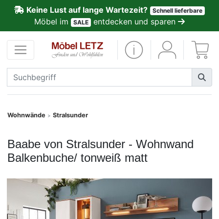
Keine Lust auf lange Wartezeit?
Schnell lieferbare
ließen
Möbel im
entdecken und sparen
SALE
Kundenmeinungen
Anmelden
PREMIUM
Schnell
Wohnwände
Stralsunder
>
lieferbar
Baabe von Stralsunder - Wohnwand
SALE
Balkenbuche/ tonweiß matt
Polsterplaner
Möbel-