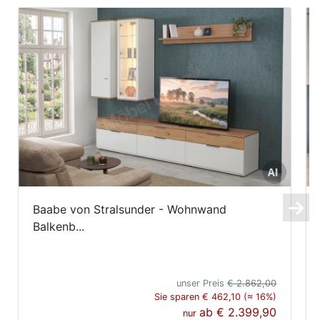
Baabe von Stralsunder - Wohnwand
Balkenb...
unser Preis
€ 2.862,00
Sie sparen € 462,10 (≈ 16%)
ab
€ 2.399,90
nur