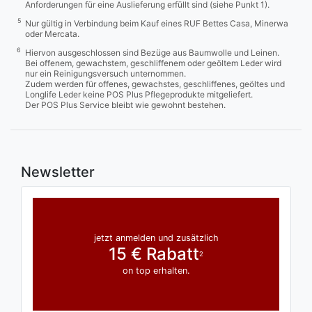
Anforderungen für eine Auslieferung erfüllt sind (siehe Punkt 1).
5
Nur gültig in Verbindung beim Kauf eines RUF Bettes Casa, Minerwa
oder Mercata.
6
Hiervon ausgeschlossen sind Bezüge aus Baumwolle und Leinen.
Bei offenem, gewachstem, geschliffenem oder geöltem Leder wird
nur ein Reinigungsversuch unternommen.
Zudem werden für offenes, gewachstes, geschliffenes, geöltes und
Longlife Leder keine POS Plus Pflegeprodukte mitgeliefert.
Der POS Plus Service bleibt wie gewohnt bestehen.
Newsletter
jetzt anmelden und zusätzlich
15 € Rabatt
2
on top erhalten.