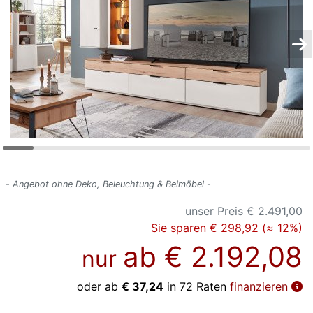
Konfigurator
0%
Finanzierung
Markenwelt
Letz-
Deals
- Angebot ohne Deko, Beleuchtung & Beimöbel -
unser Preis
€ 2.491,00
Sie sparen € 298,92 (≈ 12%)
ab
€ 2.192,08
nur
oder ab
€ 37,24
in 72 Raten
finanzieren