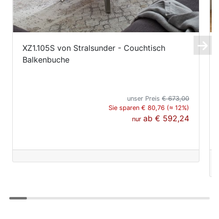
XZ1.105S von Stralsunder - Couchtisch
Balkenbuche
unser Preis
€ 673,00
Sie sparen € 80,76 (≈ 12%)
ab
€ 592,24
nur