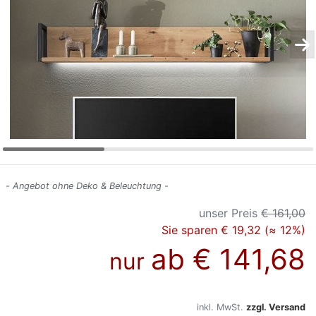
Konfigurator
0%
Finanzierung
Markenwelt
Letz-
Deals
- Angebot ohne Deko & Beleuchtung -
unser Preis
€ 161,00
Sie sparen € 19,32 (≈ 12%)
ab
€ 141,68
nur
inkl. MwSt.
zzgl. Versand