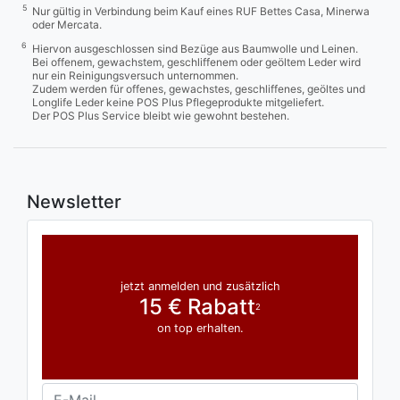
5
Nur gültig in Verbindung beim Kauf eines RUF Bettes Casa, Minerwa
oder Mercata.
6
Hiervon ausgeschlossen sind Bezüge aus Baumwolle und Leinen.
Bei offenem, gewachstem, geschliffenem oder geöltem Leder wird
nur ein Reinigungsversuch unternommen.
Zudem werden für offenes, gewachstes, geschliffenes, geöltes und
Longlife Leder keine POS Plus Pflegeprodukte mitgeliefert.
Der POS Plus Service bleibt wie gewohnt bestehen.
Newsletter
jetzt anmelden und zusätzlich
15 € Rabatt
2
on top erhalten.