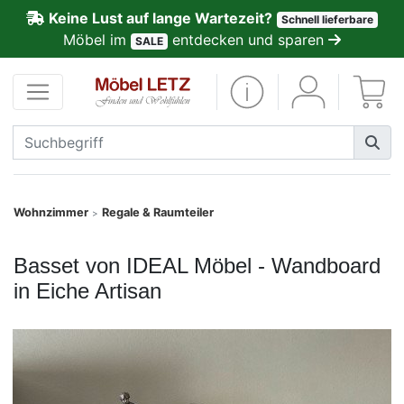
Keine Lust auf lange Wartezeit?
Schnell lieferbare
ließen
Möbel im
entdecken und sparen
SALE
Kundenmeinungen
Anmelden
PREMIUM
Schnell
Wohnzimmer
Regale & Raumteiler
>
lieferbar
Basset von IDEAL Möbel - Wandboard
SALE
in Eiche Artisan
Polsterplaner
Möbel-