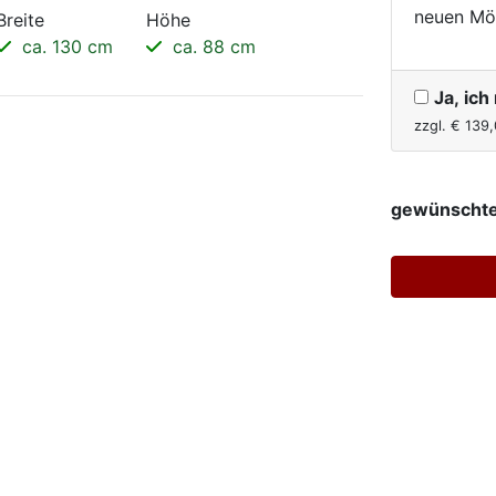
neuen Mö
Breite
Höhe
ca. 130 cm
ca. 88 cm
Ja, ic
zzgl. €
139,
gewünschte