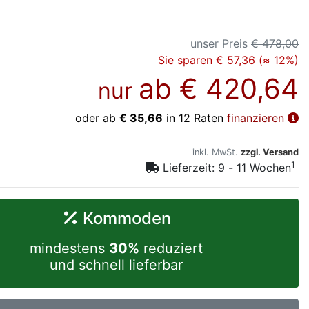
unser Preis
€ 478,00
Sie sparen € 57,36 (≈ 12%)
ab
€ 420,64
nur
oder ab
€ 35,66
in 12 Raten
finanzieren
inkl. MwSt.
zzgl. Versand
1
Lieferzeit: 9 - 11 Wochen
Kommoden
mindestens
30%
reduziert
und schnell lieferbar