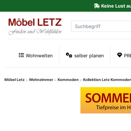
Keine Lust a
ließen
Kundenmeinungen
Anmelden
PREMIUM
Wohnwelten
selber planen
PR
Schnell
lieferbar
Möbel Letz
Wohnzimmer
Kommoden
Kollektion Letz Kommode
>
>
>
SALE
Polsterplaner
Möbel-