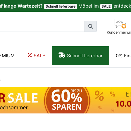
uf lange Wartezeit?
Möbel im
entdeck
Schnell lieferbare
SALE
Kundenmeinu
EMIUM
SALE
Schnell lieferbar
0% Fin
n