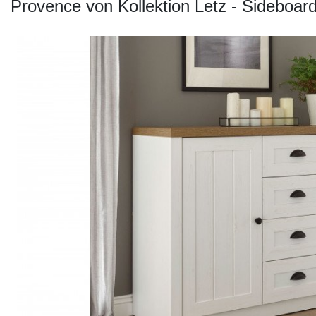
Konfigurator
Provence von Kollektion Letz - Sideboa
0%
Finanzierung
Markenwelt
Letz-
Deals