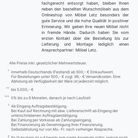
fachgerecht entsorgt haben, bleiben Ihnen
neben den bestellten Wunschmöbeln aus dem
Onlineshop von Möbel Letz besonders der
gute Service und die hohe Qualität in positiver
Erinnerung. Wir geben Ihre neuen Möbel nicht
in fremde Hände. Dadurch haben Sie vom
ersten Kontakt über die Bestellung bis zur
Lieferung und Montage lediglich einen
Ansprechpartner: Möbel Letz.
Alle Preise inkl. gesetzlicher Mehrwertsteuer.
*
innerhalb Deutschlands (Festland) ab 500,- € Einkaufswert.
Für Bestellungen unter 500,- € zzgl. 99,- € Versandkosten. Eine
Abholung ab Verfügbarkeit der Ware ist jederzeit möglich.
**
bis 5.000,- €
***
0% bis zu 6 Monaten, danach je nach Laufzeit
1
Ab Eingang Auftragsbestätigung.
Bei Kauf auf Rechnung mit abw. Lieferanschrift ab Eingang der
unterschriebenen Auftragsbestätigung.
Bei Zahlung per Vorkasse ab Zahlungseingang.
Bei Finanzierung ab Genehmigung Ihrer Finanzierung.
Selbstabholung nur von Mo.-Fr. nach vorheriger Absprache.
2
Ihr Gutschein ist auf bereits reduzierte Angebote gültig, jedoch nicht