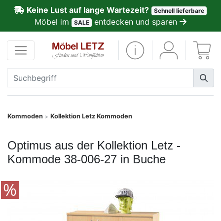
Keine Lust auf lange Wartezeit?
Schnell lieferbare
ließen
Möbel im
entdecken und sparen
SALE
Kundenmeinungen
Anmelden
PREMIUM
Schnell
Kommoden
Kollektion Letz Kommoden
>
lieferbar
Optimus aus der Kollektion Letz -
SALE
Kommode 38-006-27 in Buche
Polsterplaner
Möbel-