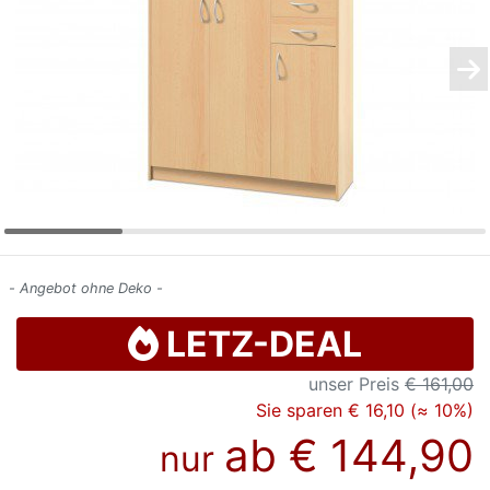
Konfigurator
0%
Finanzierung
Markenwelt
Letz-
Deals
- Angebot ohne Deko -
LETZ-DEAL
unser Preis
€ 161,00
Sie sparen € 16,10 (≈ 10%)
ab
€ 144,90
nur