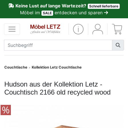
Keine Lust auf lange Wartezeit?
Schnell lieferbare
ließen
Möbel im
entdecken und sparen
SALE
Kundenmeinungen
Anmelden
PREMIUM
Schnell
Couchtische
Kollektion Letz Couchtische
>
lieferbar
Hudson aus der Kollektion Letz -
SALE
Couchtisch 2166 old recycled wood
Polsterplaner
Möbel-