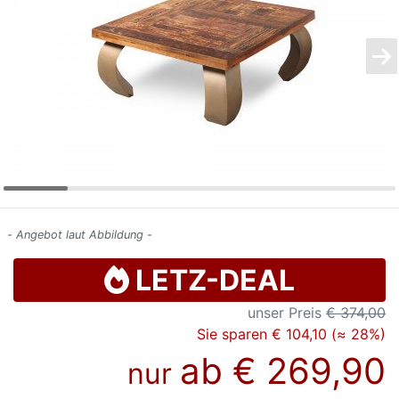
Konfigurator
0%
Finanzierung
Markenwelt
Letz-
Deals
- Angebot laut Abbildung -
LETZ-DEAL
unser Preis
€ 374,00
Sie sparen € 104,10 (≈ 28%)
ab
€ 269,90
nur