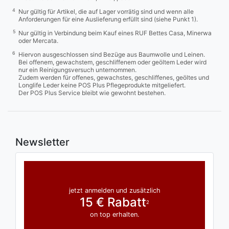
4
Nur gültig für Artikel, die auf Lager vorrätig sind und wenn alle
Anforderungen für eine Auslieferung erfüllt sind (siehe Punkt 1).
5
Nur gültig in Verbindung beim Kauf eines RUF Bettes Casa, Minerwa
oder Mercata.
6
Hiervon ausgeschlossen sind Bezüge aus Baumwolle und Leinen.
Bei offenem, gewachstem, geschliffenem oder geöltem Leder wird
nur ein Reinigungsversuch unternommen.
Zudem werden für offenes, gewachstes, geschliffenes, geöltes und
Longlife Leder keine POS Plus Pflegeprodukte mitgeliefert.
Der POS Plus Service bleibt wie gewohnt bestehen.
Newsletter
jetzt anmelden und zusätzlich
15 € Rabatt
2
on top erhalten.