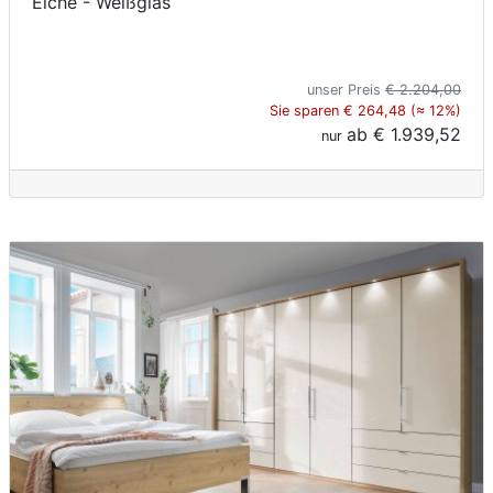
Eiche - Weißglas
unser Preis
€ 2.204,00
Sie sparen € 264,48 (≈ 12%)
ab
€ 1.939,52
nur