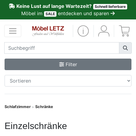
Keine Lust auf lange Wartezeit?
Schnell lieferbare
ließen
Möbel im
entdecken und sparen
SALE
Kundenmeinungen
Anmelden
PREMIUM
Filter
Schnell
lieferbar
SALE
Schlafzimmer
Schränke
>
Polsterplaner
Einzelschränke
Möbel-