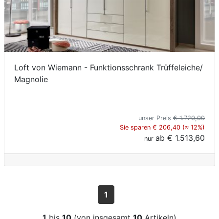
Loft von Wiemann - Funktionsschrank Trüffeleiche/
Magnolie
unser Preis
€ 1.720,00
Sie sparen € 206,40 (≈ 12%)
ab
€ 1.513,60
nur
1
1
bis
10
(von insgesamt
10
Artikeln)