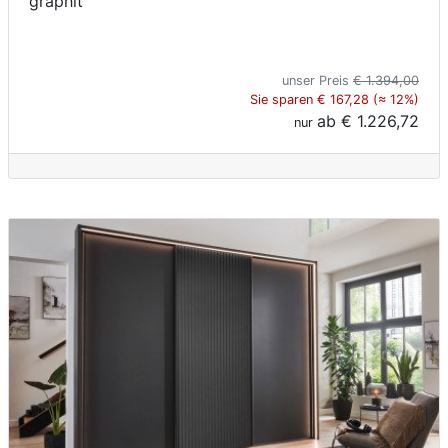
graphit
unser Preis
€ 1.394,00
Sie sparen € 167,28 (≈ 12%)
ab
€ 1.226,72
nur