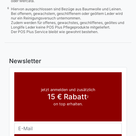
oder Mercata.
6
Hiervon ausgeschlossen sind Bezüge aus Baumwolle und Leinen.
Bei offenem, gewachstem, geschliffenem oder geöltem Leder wird
nur ein Reinigungsversuch unternommen.
Zudem werden für offenes, gewachstes, geschliffenes, geöltes und
Longlife Leder keine POS Plus Pflegeprodukte mitgeliefert.
Der POS Plus Service bleibt wie gewohnt bestehen.
Newsletter
jetzt anmelden und zusätzlich
15 € Rabatt
2
on top erhalten.