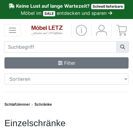
Keine Lust auf lange Wartezeit?
Schnell lieferbare
ließen
Möbel im
entdecken und sparen
SALE
Kundenmeinungen
Anmelden
PREMIUM
Filter
Schnell
lieferbar
SALE
Schlafzimmer
Schränke
>
Polsterplaner
Einzelschränke
Möbel-