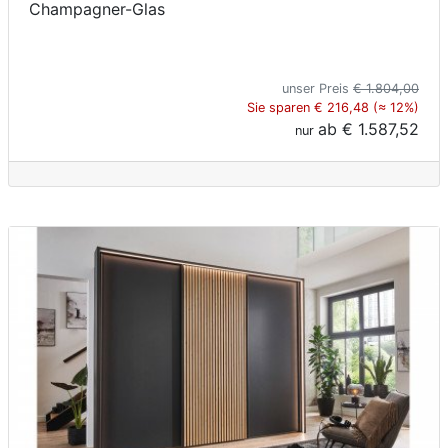
Champagner-Glas
unser Preis
€ 1.804,00
Sie sparen € 216,48 (≈ 12%)
ab
€ 1.587,52
nur