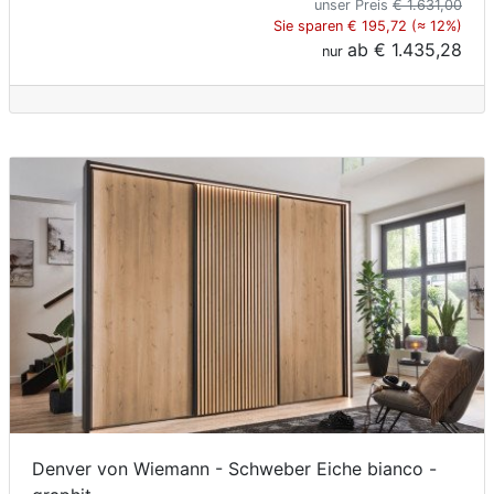
unser Preis
€ 1.631,00
Sie sparen € 195,72 (≈ 12%)
ab
€ 1.435,28
nur
Denver von Wiemann - Schweber Eiche bianco -