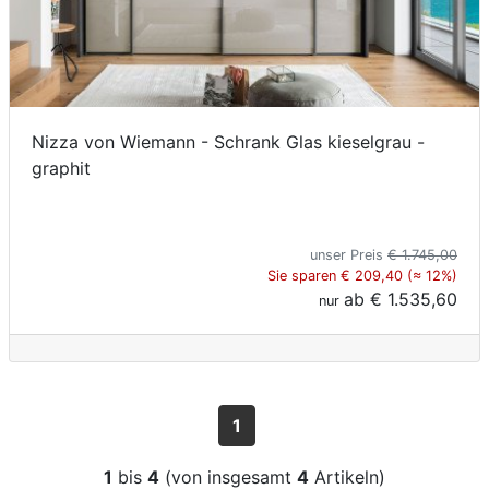
Nizza von Wiemann - Schrank Glas kieselgrau -
graphit
unser Preis
€ 1.745,00
Sie sparen € 209,40 (≈ 12%)
ab
€ 1.535,60
nur
1
1
bis
4
(von insgesamt
4
Artikeln)