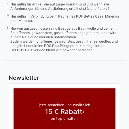
4
Nur gültig für Artikel, die auf Lager vorrätig sind und wenn alle
Anforderungen für eine Auslieferung erfüllt sind (siehe Punkt 1).
5
Nur gültig in Verbindung beim Kauf eines RUF Bettes Casa, Minerwa
oder Mercata.
6
Hiervon ausgeschlossen sind Bezüge aus Baumwolle und Leinen.
Bei offenem, gewachstem, geschliffenem oder geöltem Leder wird
nur ein Reinigungsversuch unternommen.
Zudem werden für offenes, gewachstes, geschliffenes, geöltes und
Longlife Leder keine POS Plus Pflegeprodukte mitgeliefert.
Der POS Plus Service bleibt wie gewohnt bestehen.
Newsletter
jetzt anmelden und zusätzlich
15 € Rabatt
2
on top erhalten.