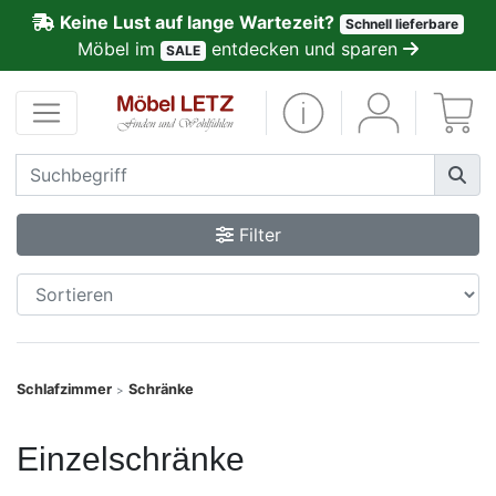
Keine Lust auf lange Wartezeit?
Schnell lieferbare
ließen
Möbel im
entdecken und sparen
SALE
Kundenmeinungen
Anmelden
PREMIUM
Filter
Schnell
lieferbar
SALE
Schlafzimmer
Schränke
>
Polsterplaner
Einzelschränke
Möbel-