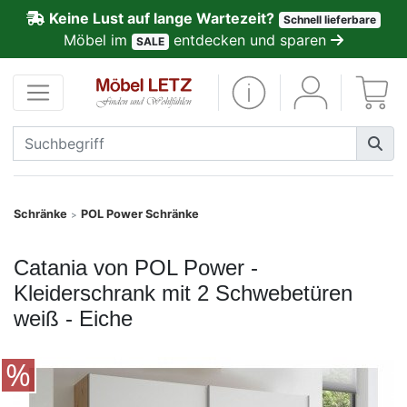
Keine Lust auf lange Wartezeit?
Schnell lieferbare
ließen
Möbel im
entdecken und sparen
SALE
Kundenmeinungen
Anmelden
PREMIUM
Schnell
Schränke
POL Power Schränke
>
lieferbar
Catania von POL Power -
SALE
Kleiderschrank mit 2 Schwebetüren
weiß - Eiche
Polsterplaner
Möbel-