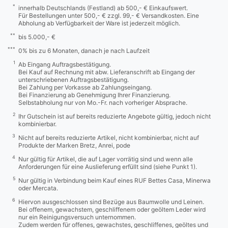
*
innerhalb Deutschlands (Festland) ab 500,- € Einkaufswert.
Für Bestellungen unter 500,- € zzgl. 99,- € Versandkosten. Eine
Abholung ab Verfügbarkeit der Ware ist jederzeit möglich.
**
bis 5.000,- €
***
0% bis zu 6 Monaten, danach je nach Laufzeit
1
Ab Eingang Auftragsbestätigung.
Bei Kauf auf Rechnung mit abw. Lieferanschrift ab Eingang der
unterschriebenen Auftragsbestätigung.
Bei Zahlung per Vorkasse ab Zahlungseingang.
Bei Finanzierung ab Genehmigung Ihrer Finanzierung.
Selbstabholung nur von Mo.-Fr. nach vorheriger Absprache.
2
Ihr Gutschein ist auf bereits reduzierte Angebote gültig, jedoch nicht
kombinierbar.
3
Nicht auf bereits reduzierte Artikel, nicht kombinierbar, nicht auf
Produkte der Marken Bretz, Anrei, pode
4
Nur gültig für Artikel, die auf Lager vorrätig sind und wenn alle
Anforderungen für eine Auslieferung erfüllt sind (siehe Punkt 1).
5
Nur gültig in Verbindung beim Kauf eines RUF Bettes Casa, Minerwa
oder Mercata.
6
Hiervon ausgeschlossen sind Bezüge aus Baumwolle und Leinen.
Bei offenem, gewachstem, geschliffenem oder geöltem Leder wird
nur ein Reinigungsversuch unternommen.
Zudem werden für offenes, gewachstes, geschliffenes, geöltes und