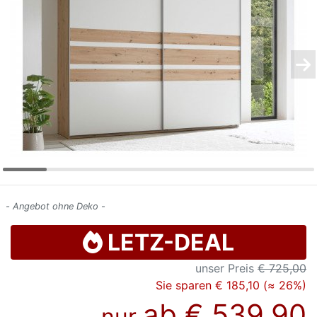
Konfigurator
0%
Finanzierung
Markenwelt
Letz-
Deals
- Angebot ohne Deko -
LETZ-DEAL
unser Preis
€ 725,00
Sie sparen € 185,10 (≈ 26%)
ab
€ 539,90
nur