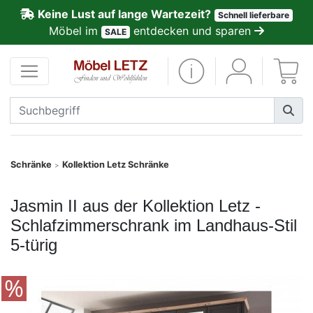
Keine Lust auf lange Wartezeit?
Schnell lieferbare
ließen
Möbel im
entdecken und sparen
SALE
Kundenmeinungen
Anmelden
PREMIUM
Schnell
Schränke
Kollektion Letz Schränke
>
lieferbar
Jasmin II aus der Kollektion Letz -
SALE
Schlafzimmerschrank im Landhaus-Stil
5-türig
Polsterplaner
Möbel-