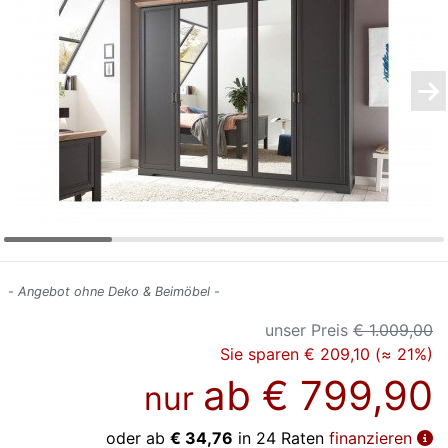
Konfigurator
0%
Finanzierung
Markenwelt
Letz-
Deals
- Angebot ohne Deko & Beimöbel -
unser Preis
€ 1.009,00
Sie sparen € 209,10 (≈ 21%)
ab
€ 799,90
nur
oder ab
€ 34,76
in 24 Raten
finanzieren