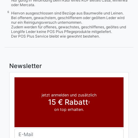
Nur gültig in Verbindung beim Kauf eines RUF Bettes Casa, Minerwa
oder Mercata.
6
Hiervon ausgeschlossen sind Bezüge aus Baumwolle und Leinen.
Bei offenem, gewachstem, geschliffenem oder geöltem Leder wird
nur ein Reinigungsversuch unternommen.
Zudem werden für offenes, gewachstes, geschliffenes, geöltes und
Longlife Leder keine POS Plus Pflegeprodukte mitgeliefert.
Der POS Plus Service bleibt wie gewohnt bestehen.
Newsletter
jetzt anmelden und zusätzlich
15 € Rabatt
2
on top erhalten.