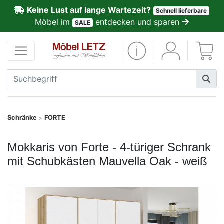
Keine Lust auf lange Wartezeit?
Schnell lieferbare
ließen
Möbel im
entdecken und sparen
SALE
Kundenmeinungen
Anmelden
PREMIUM
Schnell
Schränke
FORTE
>
lieferbar
Mokkaris von Forte - 4-türiger Schrank
SALE
mit Schubkästen Mauvella Oak - weiß
Polsterplaner
Möbel-