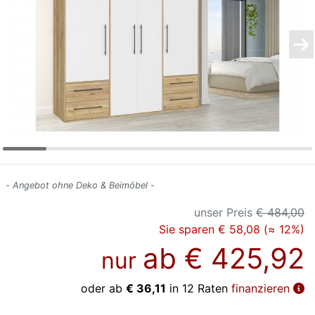
Konfigurator
0%
Finanzierung
Markenwelt
Letz-
Deals
- Angebot ohne Deko & Beimöbel -
unser Preis
€ 484,00
Sie sparen € 58,08 (≈ 12%)
ab
€ 425,92
nur
oder ab
€ 36,11
in 12 Raten
finanzieren