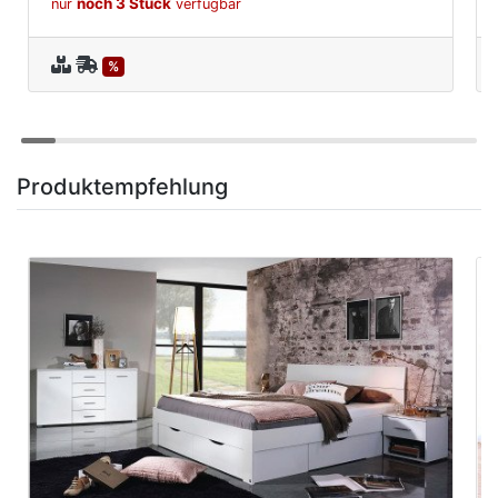
noch 3 Stück
nur
verfügbar
%
Produktempfehlung