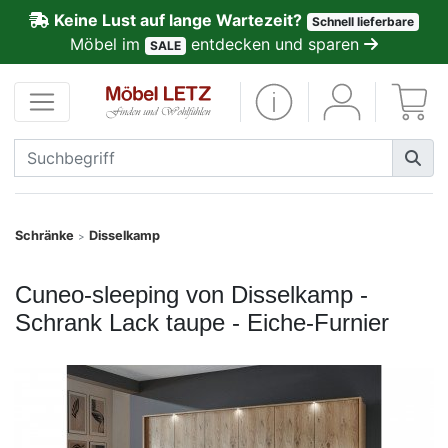
Keine Lust auf lange Wartezeit?
Schnell lieferbare
ließen
Möbel im
entdecken und sparen
SALE
Kundenmeinungen
Anmelden
PREMIUM
Schnell
Schränke
Disselkamp
>
lieferbar
Cuneo-sleeping von Disselkamp -
SALE
Schrank Lack taupe - Eiche-Furnier
Polsterplaner
Möbel-