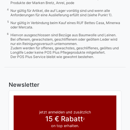
Produkte der Marken Bretz, Anrei, pode
4
Nur gültig für Artikel, die auf Lager vorrätig sind und wenn alle
Anforderungen für eine Auslieferung erfüllt sind (siehe Punkt 1).
5
Nur gültig in Verbindung beim Kauf eines RUF Bettes Casa, Minerwa
oder Mercata.
6
Hiervon ausgeschlossen sind Bezüge aus Baumwolle und Leinen.
Bei offenem, gewachstem, geschliffenem oder geöltem Leder wird
nur ein Reinigungsversuch unternommen.
Zudem werden für offenes, gewachstes, geschliffenes, geöltes und
Longlife Leder keine POS Plus Pflegeprodukte mitgeliefert.
Der POS Plus Service bleibt wie gewohnt bestehen.
Newsletter
jetzt anmelden und zusätzlich
15 € Rabatt
2
on top erhalten.