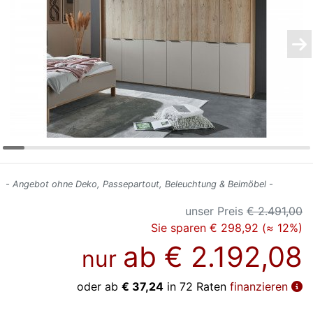
Konfigurator
0%
Finanzierung
Markenwelt
Letz-
Deals
- Angebot ohne Deko, Passepartout, Beleuchtung & Beimöbel -
unser Preis
€ 2.491,00
Sie sparen € 298,92 (≈ 12%)
ab
€ 2.192,08
nur
oder ab
€ 37,24
in 72 Raten
finanzieren