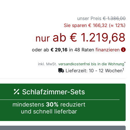
unser Preis
€ 1.386,00
Sie sparen € 166,32 (≈ 12%)
ab
€ 1.219,68
nur
oder ab
€ 29,16
in 48 Raten
finanzieren
*
inkl. MwSt.
versandkostenfrei bis in die Wohnung
1
Lieferzeit: 10 - 12 Wochen
Schlafzimmer-Sets
mindestens
30%
reduziert
und schnell lieferbar