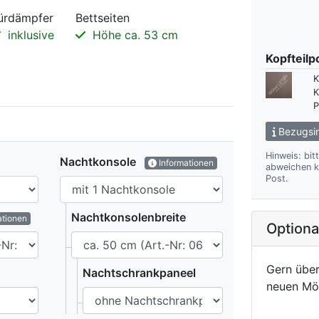
ürdämpfer
Bettseiten
inklusive
Höhe ca. 53 cm
Kopfteilp
K
K
P
Bezugsin
Hinweis: bit
Nachtkonsole
Informationen
abweichen kann. Wir übersenden Ihnen gern das gewünsch
Post.
Nachtkonsolenbreite
ationen
Option
Gern über
Nachtschrankpaneel
neuen Mö