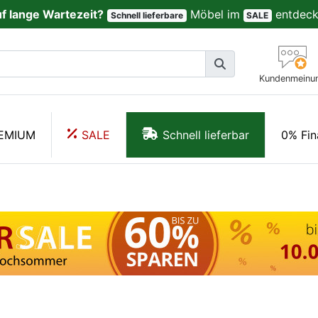
uf lange Wartezeit?
Möbel im
entdeck
Schnell lieferbare
SALE
Kundenmeinu
EMIUM
SALE
Schnell lieferbar
0% Fin