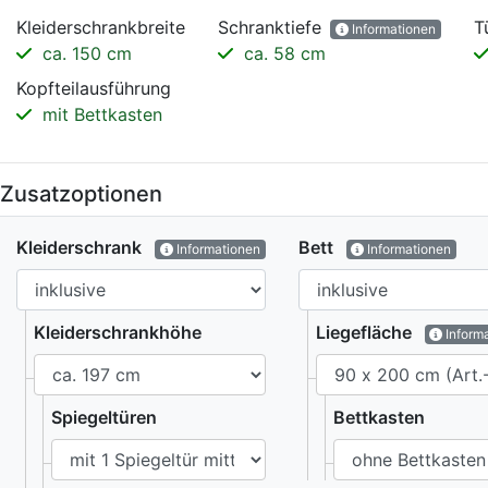
Kleiderschrankbreite
Schranktiefe
T
Informationen
ca. 150 cm
ca. 58 cm
Kopfteilausführung
mit Bettkasten
Zusatzoptionen
Kleiderschrank
Bett
Informationen
Informationen
Kleiderschrankhöhe
Liegefläche
Inform
Spiegeltüren
Bettkasten