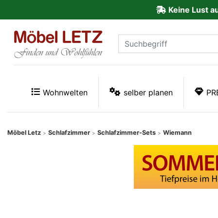
Keine Lust a
ließen
Kundenmeinungen
Anmelden
PREMIUM
Wohnwelten
selber planen
PR
Schnell
lieferbar
Möbel Letz
Schlafzimmer
Schlafzimmer-Sets
Wiemann
>
>
>
SALE
Polsterplaner
Möbel-