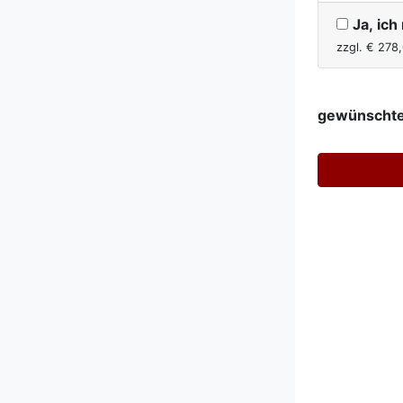
Ja, ic
zzgl. €
278
gewünschte