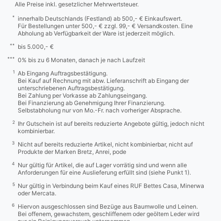
Alle Preise inkl. gesetzlicher Mehrwertsteuer.
*
innerhalb Deutschlands (Festland) ab 500,- € Einkaufswert.
Für Bestellungen unter 500,- € zzgl. 99,- € Versandkosten. Eine
Abholung ab Verfügbarkeit der Ware ist jederzeit möglich.
**
bis 5.000,- €
***
0% bis zu 6 Monaten, danach je nach Laufzeit
1
Ab Eingang Auftragsbestätigung.
Bei Kauf auf Rechnung mit abw. Lieferanschrift ab Eingang der
unterschriebenen Auftragsbestätigung.
Bei Zahlung per Vorkasse ab Zahlungseingang.
Bei Finanzierung ab Genehmigung Ihrer Finanzierung.
Selbstabholung nur von Mo.-Fr. nach vorheriger Absprache.
2
Ihr Gutschein ist auf bereits reduzierte Angebote gültig, jedoch nicht
kombinierbar.
3
Nicht auf bereits reduzierte Artikel, nicht kombinierbar, nicht auf
Produkte der Marken Bretz, Anrei, pode
4
Nur gültig für Artikel, die auf Lager vorrätig sind und wenn alle
Anforderungen für eine Auslieferung erfüllt sind (siehe Punkt 1).
5
Nur gültig in Verbindung beim Kauf eines RUF Bettes Casa, Minerwa
oder Mercata.
6
Hiervon ausgeschlossen sind Bezüge aus Baumwolle und Leinen.
Bei offenem, gewachstem, geschliffenem oder geöltem Leder wird