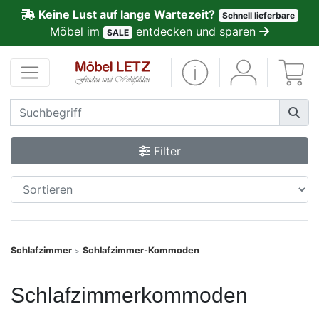
Keine Lust auf lange Wartezeit?
Schnell lieferbare
ließen
Möbel im
entdecken und sparen
SALE
Kundenmeinungen
Anmelden
PREMIUM
Filter
Schnell
lieferbar
SALE
Schlafzimmer
Schlafzimmer-Kommoden
>
Polsterplaner
Schlafzimmerkommoden
Möbel-