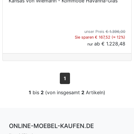
Kansas von Wiemann - Kommode Havanna-Glas
unser Preis
€ 1.396,00
Sie sparen € 167,52 (≈ 12%)
ab
€ 1.228,48
nur
1
1
bis
2
(von insgesamt
2
Artikeln)
ONLINE-MOEBEL-KAUFEN.DE