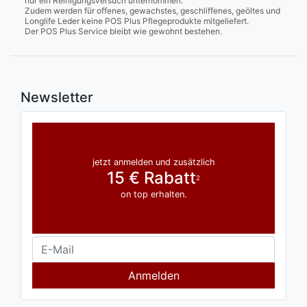
nur ein Reinigungsversuch unternommen.
Zudem werden für offenes, gewachstes, geschliffenes, geöltes und
Longlife Leder keine POS Plus Pflegeprodukte mitgeliefert.
Der POS Plus Service bleibt wie gewohnt bestehen.
Newsletter
jetzt anmelden und zusätzlich
15 € Rabatt
2
on top erhalten.
Anmelden